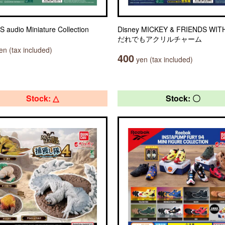
 audio Miniature Collection
Disney MICKEY & FRIENDS WIT
だれでもアクリルチャーム
n (tax included)
400
yen (tax included)
Stock: △
Stock: 〇