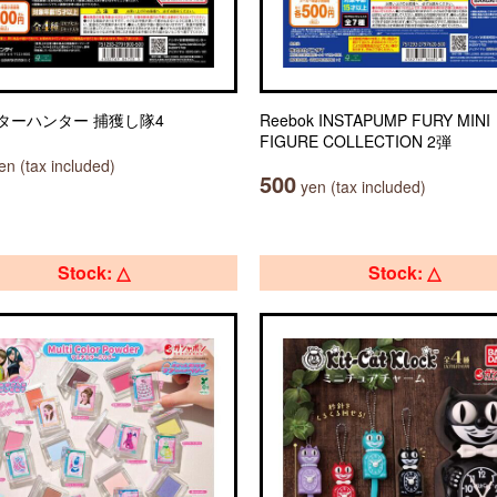
ターハンター 捕獲し隊4
Reebok INSTAPUMP FURY MINI
FIGURE COLLECTION 2弾
n (tax included)
500
yen (tax included)
Stock: △
Stock: △