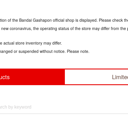
tion of the Bandai Gashapon official shop is displayed. Please check th
e new coronavirus, the operating status of the store may differ from the
 actual store inventory may differ.
hanged or suspended without notice. Please note.
ucts
Limit