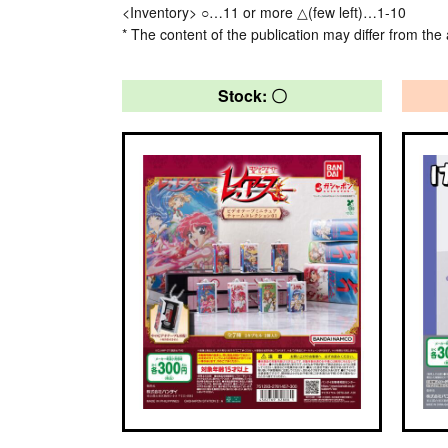
<Inventory> ○…11 or more △(few left)…1-10
* The content of the publication may differ from the 
Stock: 〇