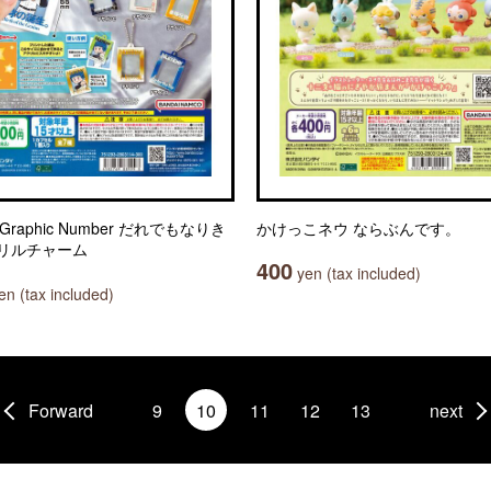
s Graphic Number だれでもなりき
かけっこネウ ならぶんです。
リルチャーム
400
yen (tax included)
n (tax included)
Forward
9
10
11
12
13
next