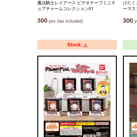
魔法騎士レイアース ビデオテープミニチ
けたく
ュアチャームコレクション01
ーマス
300
300
yen (tax included)
ye
Stock: △