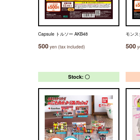
Capsule トルソー AKB48
モンス
500
500
yen (tax included)
ye
Stock: 〇