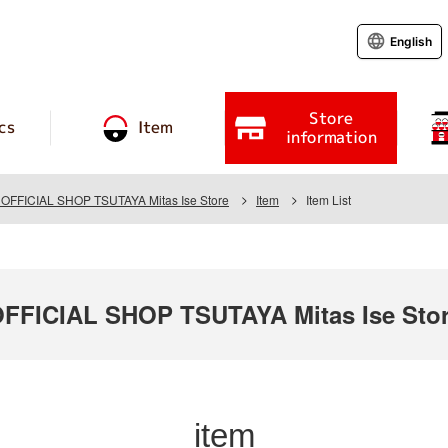
English
Store
cs
Item
information
FICIAL SHOP TSUTAYA Mitas Ise Store
Item
Item List
FICIAL SHOP TSUTAYA Mitas Ise Sto
item