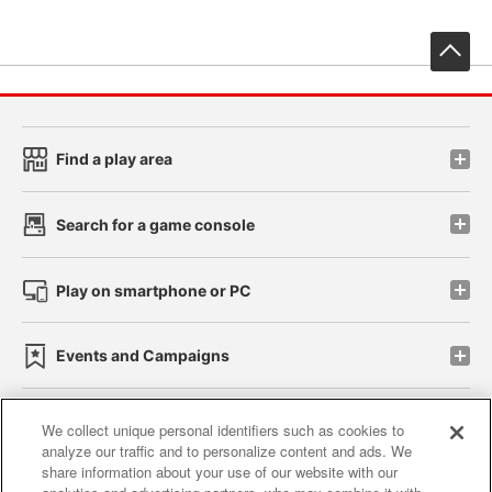
先
Find a play area
Search for a game console
Play on smartphone or PC
Events and Campaigns
We collect unique personal identifiers such as cookies to
analyze our traffic and to personalize content and ads. We
Affiliate
Sustainability
site policy
privacy policy
share information about your use of our website with our