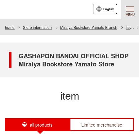
English
MENU
home
Store information
Miraiya Bookstore Yamato Branch
Item
GASHAPON BANDAI OFFICIAL SHOP
Miraiya Bookstore Yamato Store
item
all products
Limited merchandise