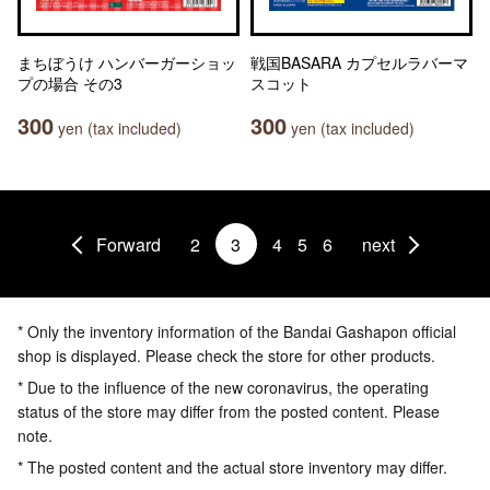
まちぼうけ ハンバーガーショッ
戦国BASARA カプセルラバーマ
プの場合 その3
スコット
300
300
yen (tax included)
yen (tax included)
Forward
2
3
4
5
6
next
* Only the inventory information of the Bandai Gashapon official
shop is displayed. Please check the store for other products.
* Due to the influence of the new coronavirus, the operating
status of the store may differ from the posted content. Please
note.
* The posted content and the actual store inventory may differ.