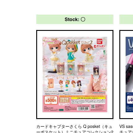
Stock: 〇
カードキャプターさくら Q posket（キュ
VS s
ーポスケット）ミニチュアコレクション2
チュア