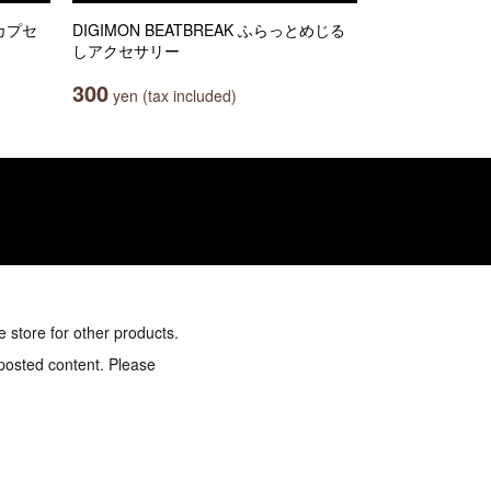
カプセ
DIGIMON BEATBREAK ふらっとめじる
しアクセサリー
300
yen (tax included)
e store for other products.
 posted content. Please