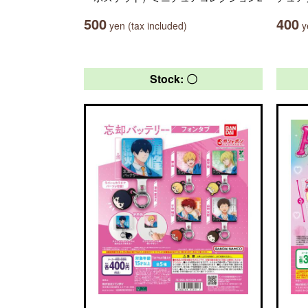
500
400
yen (tax included)
ye
Stock: 〇