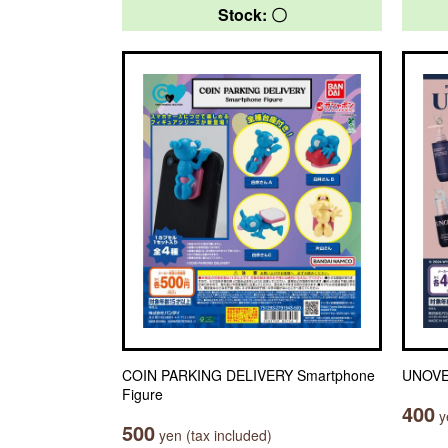
Stock: 〇
COIN PARKING DELIVERY Smartphone
UNO
Figure
400
ye
500
yen (tax included)