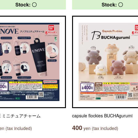
Stock: 〇
Stock: 〇
VE ミニチュアチャーム
capsule flockies BUCHAgurumi
400
n (tax included)
yen (tax included)