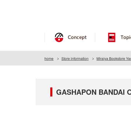
Concept
Topi
home
Store information
Miraiya Bookstore Y
GASHAPON BANDAI OFF