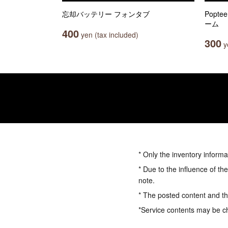
忘却バッテリー フォンタブ
Popt
ーム
400
yen (tax included)
300
ye
* Only the inventory informa
* Due to the influence of th
note.
* The posted content and the
*Service contents may be c