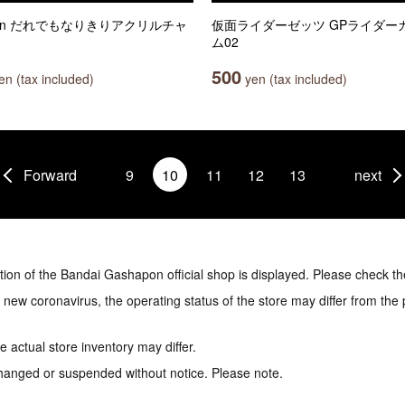
een だれでもなりきりアクリルチャ
仮面ライダーゼッツ GPライダー
ム02
500
n (tax included)
yen (tax included)
Forward
9
10
11
12
13
next
tion of the Bandai Gashapon official shop is displayed. Please check th
e new coronavirus, the operating status of the store may differ from the
 actual store inventory may differ.
hanged or suspended without notice. Please note.