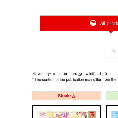
all prod
<Inventory> ○…11 or more △(few left)…1-10
* The content of the publication may differ from the 
Stock: △