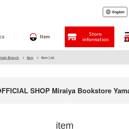
English
Store
cs
Item
information
amato Branch
Item
Item List
ICIAL SHOP Miraiya Bookstore Yama
item