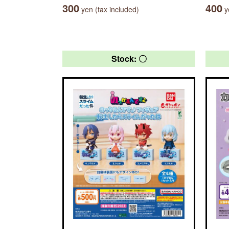
300
400
yen (tax included)
ye
Stock: 〇