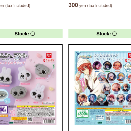
300
n (tax included)
yen (tax included)
Stock: 〇
Stock: 〇