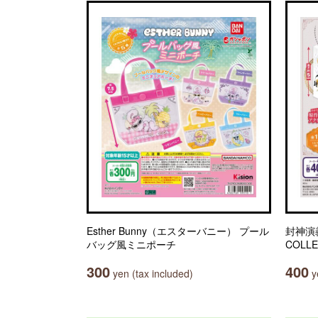
Esther Bunny（エスターバニー） プール
封神演義
バッグ風ミニポーチ
COLLE
300
400
yen (tax included)
ye