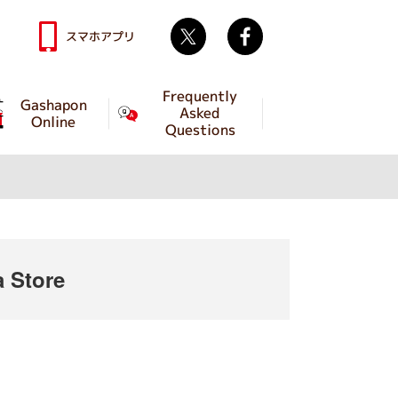
Twitter
facebook
スマホアプリ
Frequently
Gashapon
Asked
Online
Questions
 Store