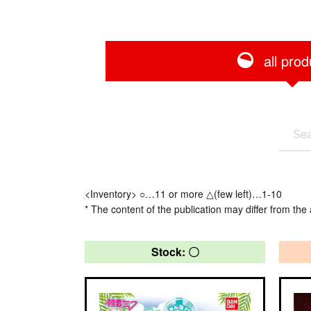
all prod
<Inventory> ○…11 or more △(few left)…1-10
* The content of the publication may differ from the 
Stock: 〇