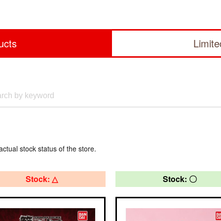
ucts
Limit
actual stock status of the store.
Stock: △
Stock: 〇