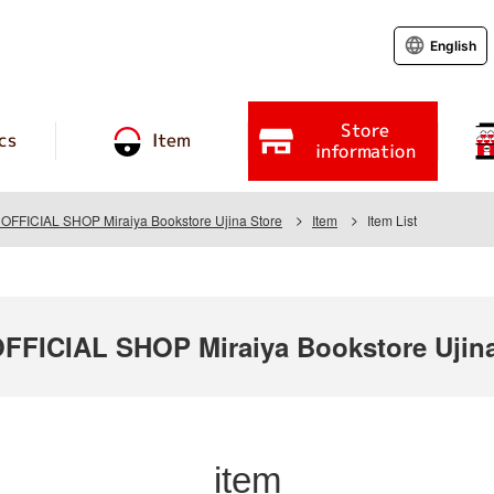
English
Store
cs
Item
information
FICIAL SHOP Miraiya Bookstore Ujina Store
Item
Item List
ICIAL SHOP Miraiya Bookstore Ujina
item