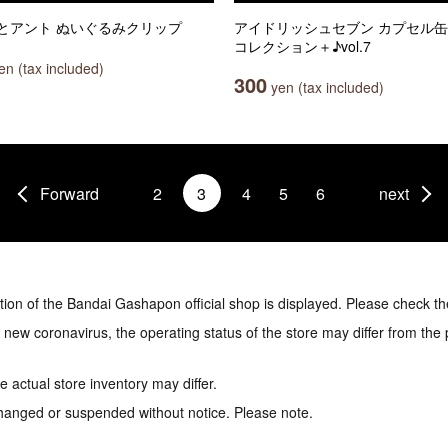
とアント ぬいぐるみクリップ
アイドリッシュセブン カプセル
コレクション＋♪vol.7
n (tax included)
300
yen (tax included)
Forward
2
3
4
5
6
next
tion of the Bandai Gashapon official shop is displayed. Please check th
e new coronavirus, the operating status of the store may differ from the
 actual store inventory may differ.
hanged or suspended without notice. Please note.