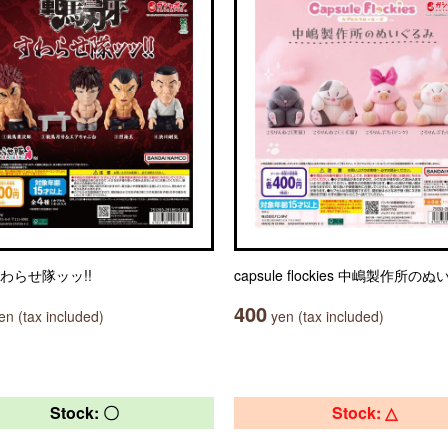
わらせ隊ッッ!!
capsule flockies 中嶋製作所の
400
n (tax included)
yen (tax included)
Stock: 〇
Stock: △