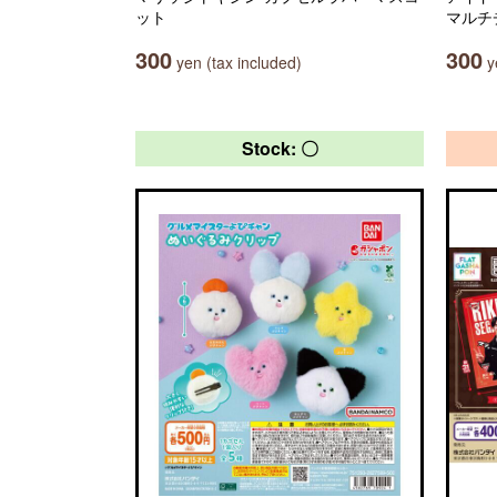
ット
マルチ
300
300
yen (tax included)
ye
Stock: 〇