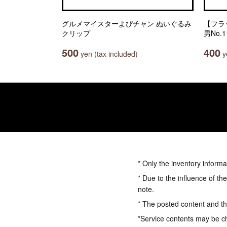
グルメマイスターよぴチャン ぬいぐるみ
【フラ
クリップ
男No
500
400
yen (tax included)
ye
* Only the inventory informa
* Due to the influence of th
note.
* The posted content and the
*Service contents may be c