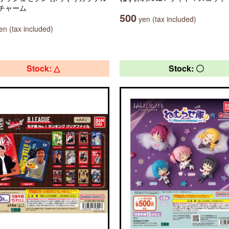
チャーム
500
yen (tax included)
n (tax included)
Stock: △
Stock: 〇