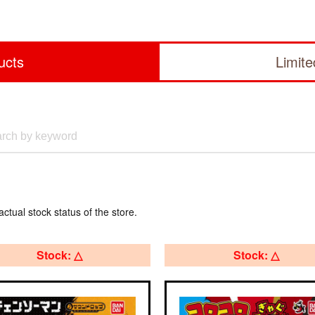
ucts
Limit
actual stock status of the store.
Stock: △
Stock: △