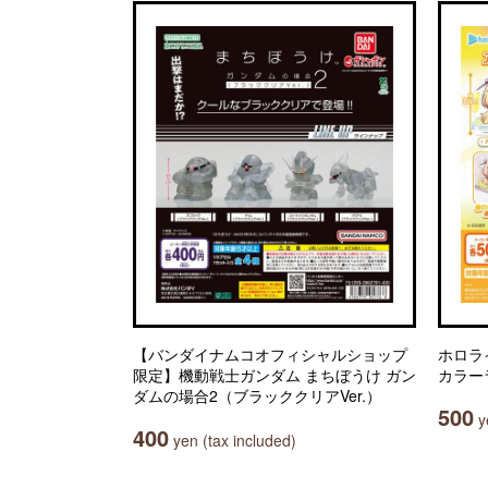
【バンダイナムコオフィシャルショップ
ホロラ
限定】機動戦士ガンダム まちぼうけ ガン
カラー
ダムの場合2（ブラッククリアVer.）
500
ye
400
yen (tax included)