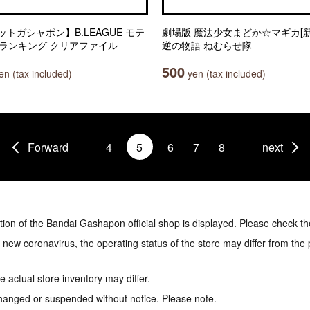
ットガシャポン】B.LEAGUE モテ
劇場版 魔法少女まどか☆マギカ[新
.1ランキング クリアファイル
逆の物語 ねむらせ隊
500
n (tax included)
yen (tax included)
Forward
4
5
6
7
8
next
tion of the Bandai Gashapon official shop is displayed. Please check th
e new coronavirus, the operating status of the store may differ from the
 actual store inventory may differ.
hanged or suspended without notice. Please note.