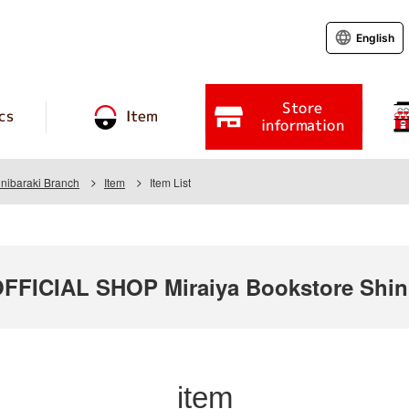
English
Store
cs
Item
information
inibaraki Branch
Item
Item List
ICIAL SHOP Miraiya Bookstore Shini
item