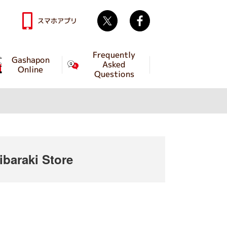
Twitter
facebook
スマホアプリ
Frequently
Gashapon
Asked
Online
Questions
baraki Store