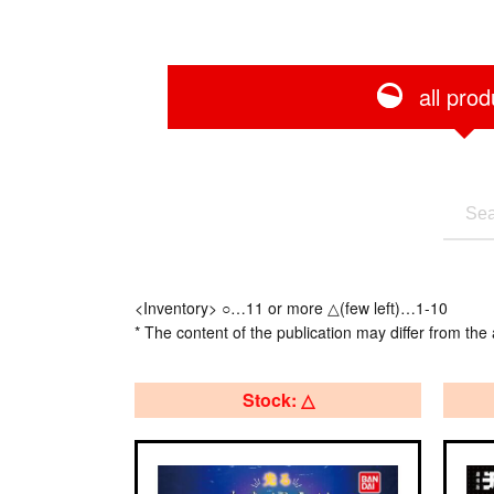
all prod
<Inventory> ○…11 or more △(few left)…1-10
* The content of the publication may differ from the 
Stock: △