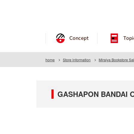
Concept
Topi
home
Store information
Miraiya Bookstore Sa
GASHAPON BANDAI OFF