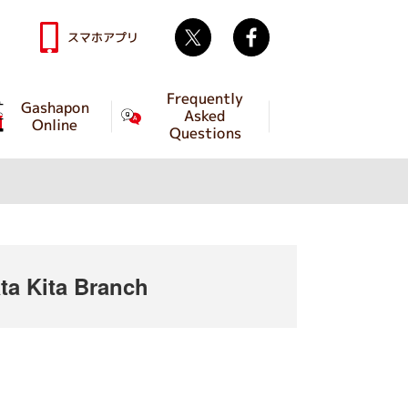
Twitter
facebook
スマホアプリ
Frequently
Gashapon
Asked
Online
Questions
a Kita Branch