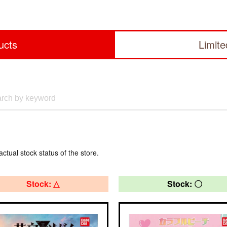
ucts
Limit
actual stock status of the store.
Stock: △
Stock: 〇