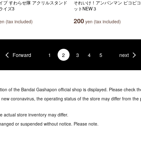
イブ すわらせ隊 アクリルスタンド
それいけ！アンパンマン ピコピ
ライズ3
ットNEW３
200
n (tax included)
yen (tax included)
Forward
1
2
3
4
5
next
tion of the Bandai Gashapon official shop is displayed. Please check th
e new coronavirus, the operating status of the store may differ from the
 actual store inventory may differ.
hanged or suspended without notice. Please note.