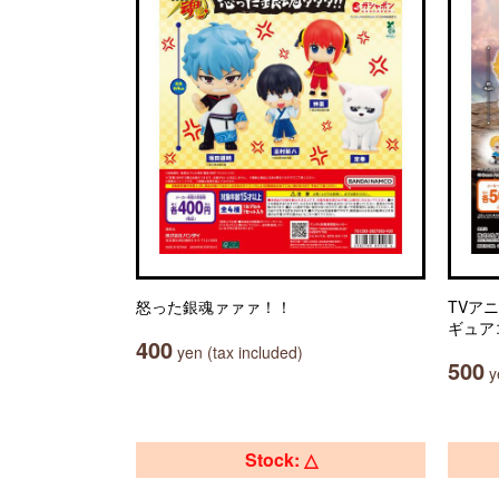
怒った銀魂ァァァ！！
TVア
ギュア
400
yen (tax included)
500
ye
Stock: △