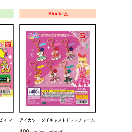
Stock: △
ビィ マ
アイカツ！ ダイキャストドレスチャーム
400
yen (tax included)