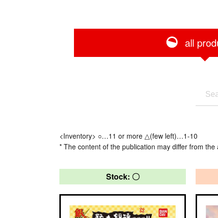
all prod
<Inventory> ○…11 or more △(few left)…1-10
* The content of the publication may differ from the 
Stock: 〇