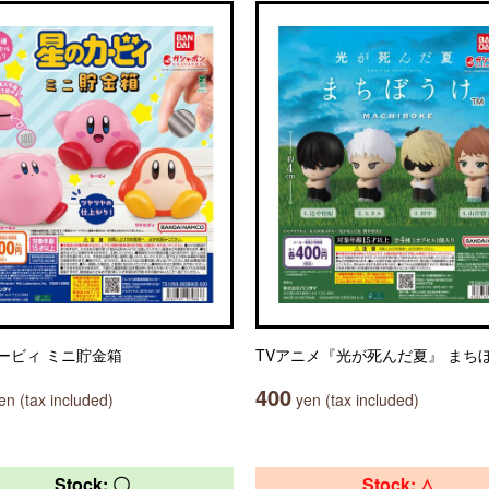
ービィ ミニ貯金箱
TVアニメ『光が死んだ夏』 まち
400
n (tax included)
yen (tax included)
Stock: 〇
Stock: △