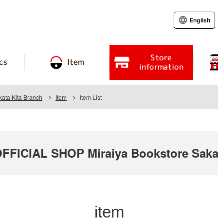
English
Store
cs
Item
information
kata Kita Branch
Item
Item List
ICIAL SHOP Miraiya Bookstore Sakat
item