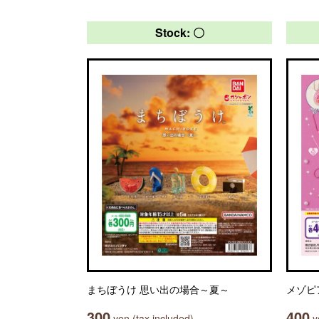
Stock: 〇
まちぼうけ 思い出の場合～夏～
メゾピ
300
400
yen (tax included)
ye