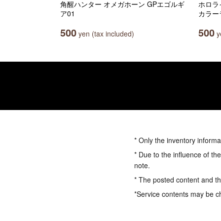
角醒ハンター オメガホーン GPエゴルギ
ホロラ
ア01
カラー
500
500
yen (tax included)
ye
* Only the inventory informa
* Due to the influence of th
note.
* The posted content and the
*Service contents may be c