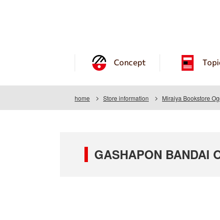
Concept
Topi
home
Store information
Miraiya Bookstore Og
GASHAPON BANDAI OFF