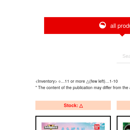
all prod
<Inventory> ○…11 or more △(few left)…1-10
* The content of the publication may differ from the 
Stock: △