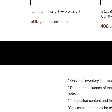
haruchan フロッキーマスコット
魔法の
リルチ
500
yen (tax included)
400
ye
* Only the inventory informa
* Due to the influence of th
note.
* The posted content and the
*Service contents may be c