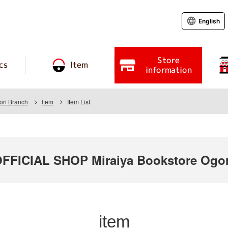
English
Store
cs
Item
information
ori Branch
Item
Item List
ICIAL SHOP Miraiya Bookstore Ogori
item