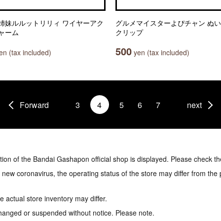
姉妹ルルットリリィ ワイヤーアク
グルメマイスターよぴチャン ぬ
ャーム
クリップ
500
n (tax included)
yen (tax included)
Forward
3
4
5
6
7
next
tion of the Bandai Gashapon official shop is displayed. Please check th
e new coronavirus, the operating status of the store may differ from the
 actual store inventory may differ.
hanged or suspended without notice. Please note.