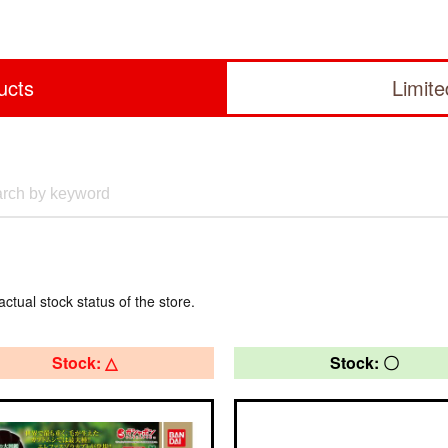
ucts
Limit
actual stock status of the store.
Stock: △
Stock: 〇