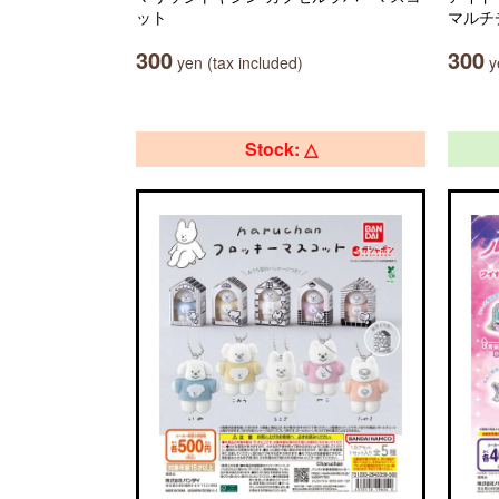
ット
マルチ
300
300
yen (tax included)
ye
Stock: △