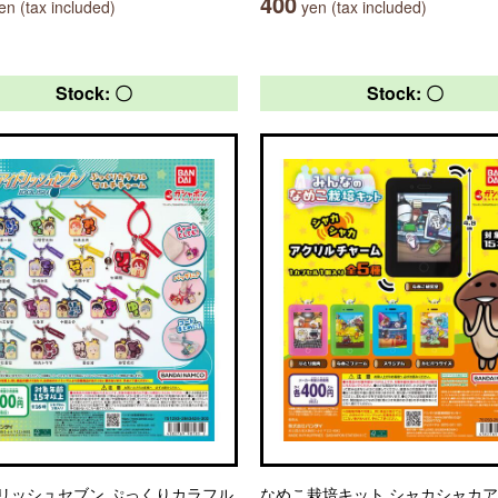
400
n (tax included)
yen (tax included)
Stock: 〇
Stock: 〇
リッシュセブン ぷっくりカラフル
なめこ栽培キット シャカシャカ