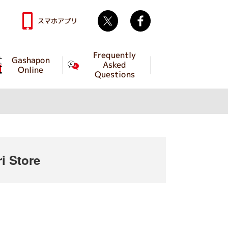
Twitter
facebook
スマホアプリ
Frequently
Gashapon
Asked
Online
Questions
 Store