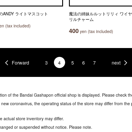
のANDY ライトマスコット
魔法の姉妹ルルットリリィ ワイ
リルチャーム
n (tax included)
400
yen (tax included)
Forward
3
4
5
6
7
next
tion of the Bandai Gashapon official shop is displayed. Please check th
e new coronavirus, the operating status of the store may differ from the
 actual store inventory may differ.
hanged or suspended without notice. Please note.