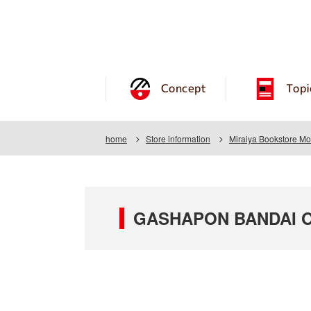
Concept
Topi
home
Store information
Miraiya Bookstore Mo
GASHAPON BANDAI OF