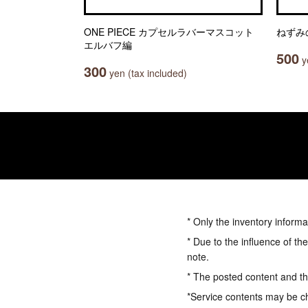
ONE PIECE カプセルラバーマスコット
ねずみ
エルバフ編
500
ye
300
yen (tax included)
* Only the inventory informa
* Due to the influence of th
note.
* The posted content and the
*Service contents may be c