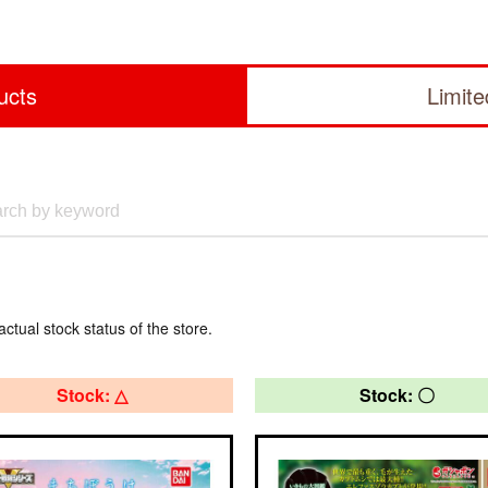
ucts
Limit
actual stock status of the store.
Stock: △
Stock: 〇