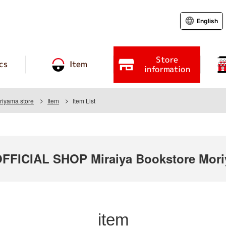
English
Store
cs
Item
information
riyama store
Item
Item List
FICIAL SHOP Miraiya Bookstore Mor
item