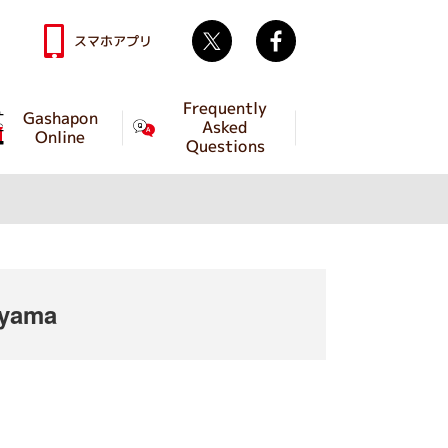
Twitter
facebook
スマホアプリ
Frequently
Gashapon
Asked
Online
Questions
iyama