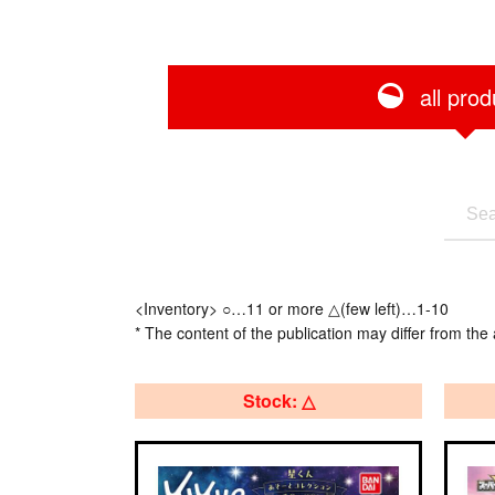
all prod
<Inventory> ○…11 or more △(few left)…1-10
* The content of the publication may differ from the 
Stock: △