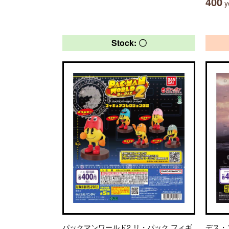
400
ye
Stock: 〇
パックマンワールド2 リ・パック フィギ
デス・