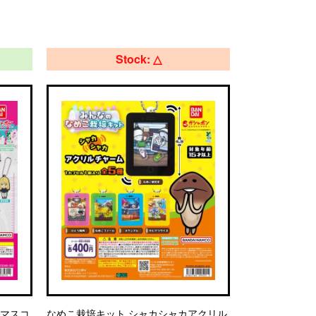
Stock: △
ーマスコ
なめこ栽培キット シャカシャカアクリル