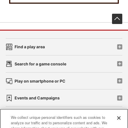
先
Find a play area
Search for a game console
Play on smartphone or PC
Events and Campaigns
We collect unique personal identifiers such as cookies to
analyze our traffic and to personalize content and ads. We
Affiliate
Sustainability
site policy
privacy policy