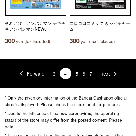
それいけ！アンパンマン チキチ
コロコロコミック ぎゃぐチャー
キアンパンマンNEW3
ム
300
300
yen (tax included)
yen (tax included)
Forward
3
4
5
6
7
next
* Only the inventory information of the Bandai Gashapon official
shop is displayed. Please check the store for other products.
* Due to the influence of the new coronavirus, the operating
status of the store may differ from the posted content. Please
note.
* The posted content and the actual store inventory may differ.