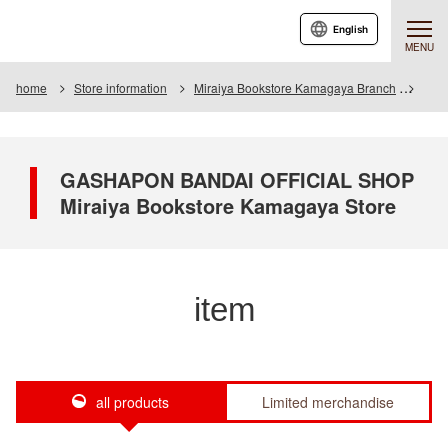
English
MENU
home
Store information
Miraiya Bookstore Kamagaya Branch
Item
GASHAPON BANDAI OFFICIAL SHOP
Miraiya Bookstore Kamagaya Store
item
all products
Limited merchandise