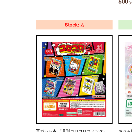
500
ye
Stock: △
豆ガシャ本 「月刊コロコロコミック」
おジャ