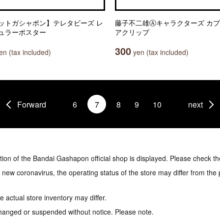
ットガシャポン】テレタビーズ レ
藤子不二雄Ⓐキャラクターズ カ
ュラーポスター
アクリップ
300
n (tax included)
yen (tax included)
Forward
6
7
8
9
10
next
tion of the Bandai Gashapon official shop is displayed. Please check th
e new coronavirus, the operating status of the store may differ from the
 actual store inventory may differ.
hanged or suspended without notice. Please note.