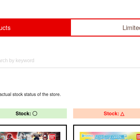
ucts
Limit
actual stock status of the store.
Stock: 〇
Stock: △