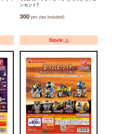
ンセント7
300
yen (tax included)
Stock: △