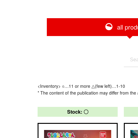
all prod
<Inventory> ○…11 or more △(few left)…1-10
* The content of the publication may differ from the 
Stock: 〇