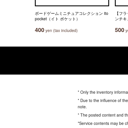
ボードゲームミニチュアコレクション ito
【フラ
pocket（イト ポケット）
ンチキ
400
500
yen (tax included)
ye
* Only the inventory informa
* Due to the influence of th
note.
* The posted content and the
*Service contents may be c