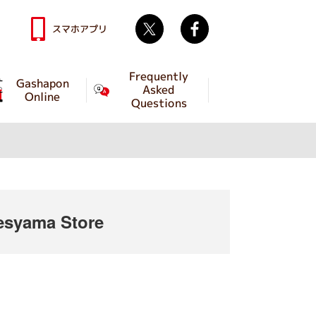
Twitter
facebook
スマホアプリ
Frequently
Gashapon
Asked
Online
Questions
syama Store