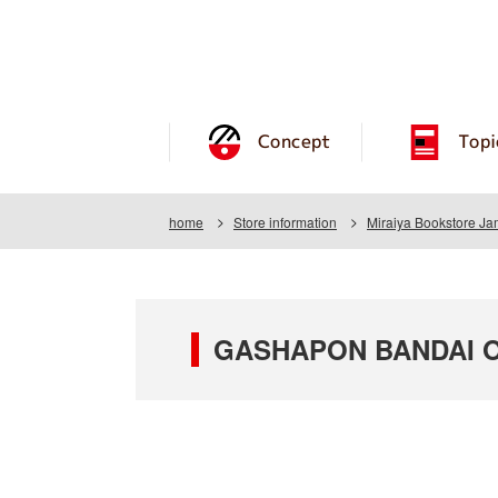
Concept
Topi
home
Store information
Miraiya Bookstore J
GASHAPON BANDAI OF