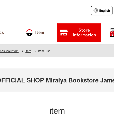
English
Store
cs
Item
information
ames Mountain
Item
Item List
FICIAL SHOP Miraiya Bookstore Jame
item