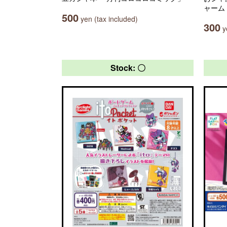
ャーム
500
yen (tax included)
300
ye
Stock: 〇