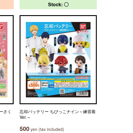
Stock: 〇
ターさく
忘却バッテリー ちびっこナイン～練習着
Ver.～
500
yen (tax included)