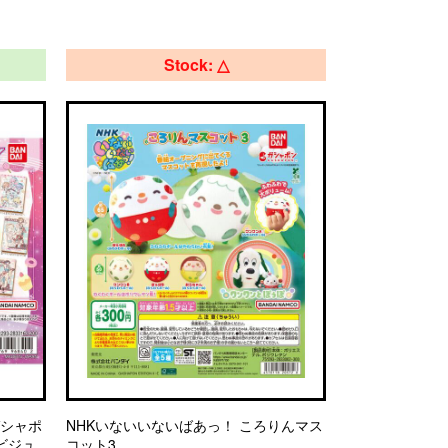
Stock: △
ガシャポ
NHKいないいないばあっ！ ころりんマス
アビジュ
コット3