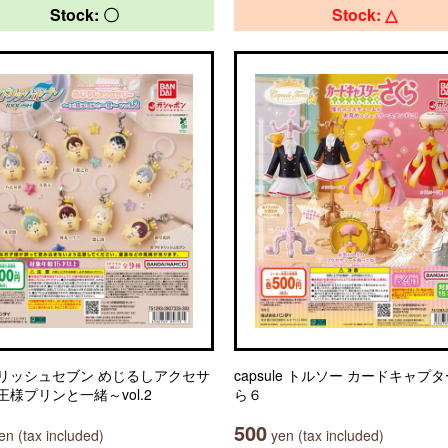
Stock: 〇
Stock: △
リッシュセブン めじるしアクセサ
capsule トルソー カードキャプ
王様プリンと一緒～vol.2
ら６
500
n (tax included)
yen (tax included)