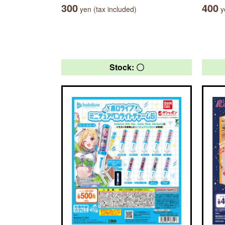
300
400
yen (tax included)
ye
Stock: 〇