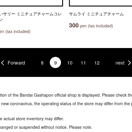
いサリー ミニチュアチャームコレ
サムライ ミニチュアチャーム
ン
300
yen (tax included)
n (tax included)
Forward
8
9
10
11
12
next
tion of the Bandai Gashapon official shop is displayed. Please check th
e new coronavirus, the operating status of the store may differ from the
 actual store inventory may differ.
hanged or suspended without notice. Please note.