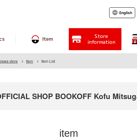
English
Store
cs
Item
information
gawa store
Item
Item List
FICIAL SHOP BOOKOFF Kofu Mitsuga
item