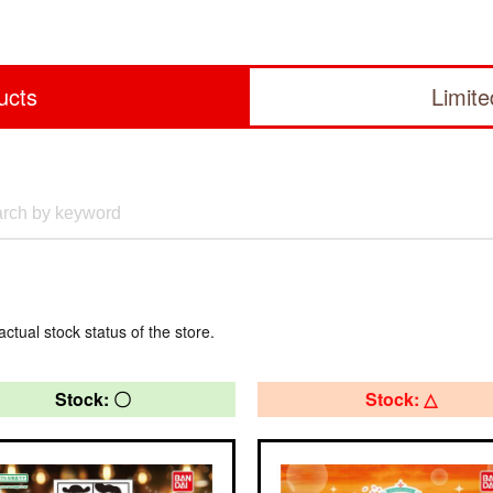
ucts
Limit
actual stock status of the store.
Stock: 〇
Stock: △