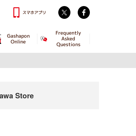
Twitter
facebook
スマホアプリ
Frequently
Gashapon
Asked
Online
Questions
wa Store