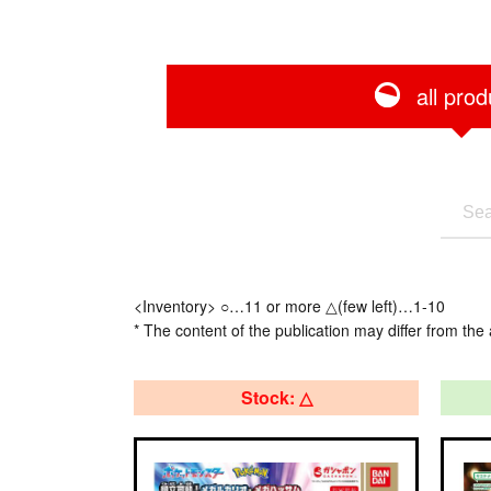
all prod
<Inventory> ○…11 or more △(few left)…1-10
* The content of the publication may differ from the 
Stock: △