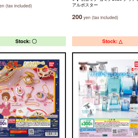
アルポスター
n (tax included)
200
yen (tax included)
Stock: 〇
Stock: △