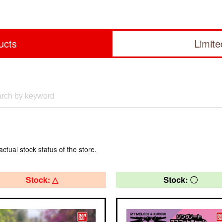
ucts
Limit
actual stock status of the store.
Stock: △
Stock: 〇