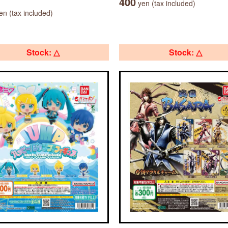
400
yen (tax included)
n (tax included)
Stock: △
Stock: △