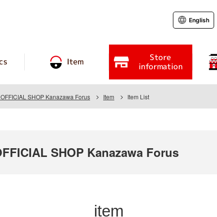
English
Store
cs
Item
information
FFICIAL SHOP Kanazawa Forus
Item
Item List
FICIAL SHOP Kanazawa Forus
item