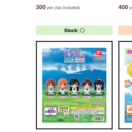
300
400
yen (tax included)
ye
Stock: 〇