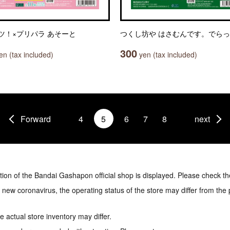
ツ！×プリパラ あそーと
つくし坊や はさむんです。でら
300
n (tax included)
yen (tax included)
Forward
4
5
6
7
8
next
tion of the Bandai Gashapon official shop is displayed. Please check th
e new coronavirus, the operating status of the store may differ from the
 actual store inventory may differ.