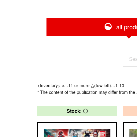
all prod
<Inventory> ○…11 or more △(few left)…1-10
* The content of the publication may differ from the 
Stock: 〇