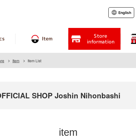
English
Store
cs
Item
information
ore
Item
Item List
FICIAL SHOP Joshin Nihonbashi
item