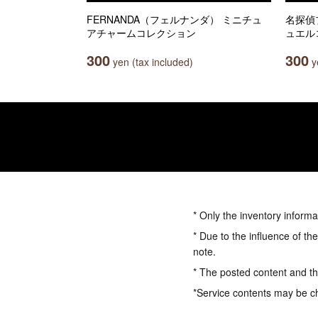
FERNANDA（フェルナンダ） ミニチュ
名探偵
アチャームコレクション
ュエル
300
300
yen (tax included)
ye
* Only the inventory informa
* Due to the influence of th
note.
* The posted content and the
*Service contents may be c