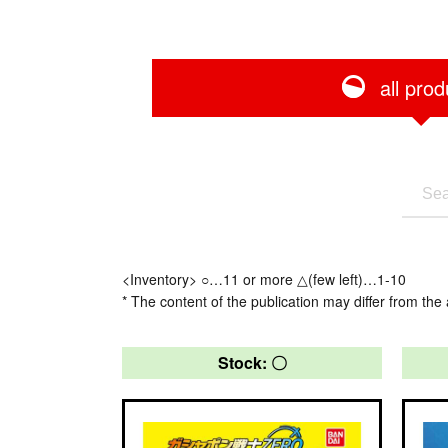
all prod
<Inventory> ○…11 or more △(few left)…1-10
* The content of the publication may differ from the 
Stock: 〇