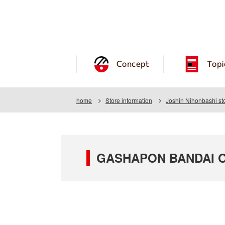
Concept
Topi
home
Store information
Joshin Nihonbashi st
GASHAPON BANDAI OF