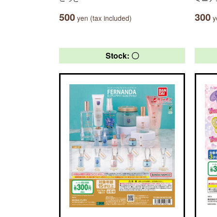
500
300
yen (tax included)
ye
Stock: 〇