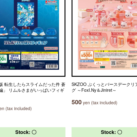
版 転生したらスライムだった件 蒼
SKZOO ぷくっとバースデークリ
編」 リムルさまがいっぱいフィギ
グ ～FoxI.Ny＆Jiniret～
500
yen (tax included)
n (tax included)
Stock: 〇
Stock: 〇