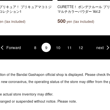
プリキュア！ プリキュアマコトジ
CURETTE！ ポンデクルール プ
コレクション1
マルチカラーパウダー Vol.2
500
n (tax included)
yen (tax included)
Forward
8
9
10
11
12
next
tion of the Bandai Gashapon official shop is displayed. Please check th
e new coronavirus, the operating status of the store may differ from the
 actual store inventory may differ.
hanged or suspended without notice. Please note.