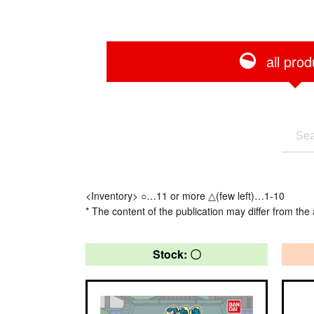
all prod
<Inventory> ○…11 or more △(few left)…1-10
* The content of the publication may differ from the 
Stock: 〇