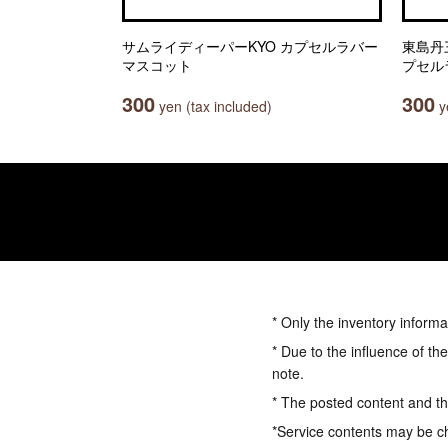
サムライディーパーKYO カプセルラバー
東島丹
マスコット
プセル
300
300
yen (tax included)
ye
* Only the inventory informa
* Due to the influence of th
note.
* The posted content and the
*Service contents may be c