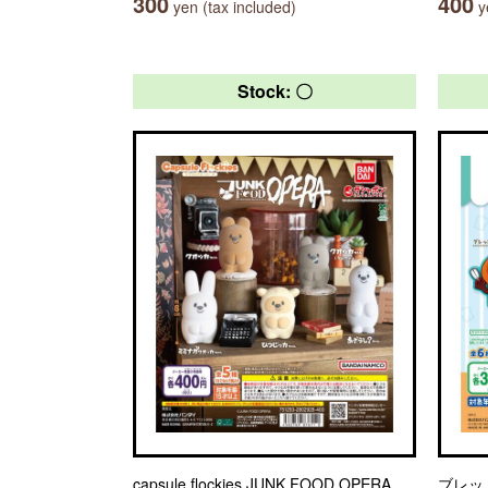
300
400
yen (tax included)
ye
Stock: 〇
capsule flockies JUNK FOOD OPERA
ブレッ