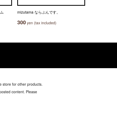
ーム
mizutama ならぶんです。
300
yen (tax included)
e store for other products.
 posted content. Please