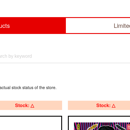
ucts
Limit
actual stock status of the store.
Stock: △
Stock: △