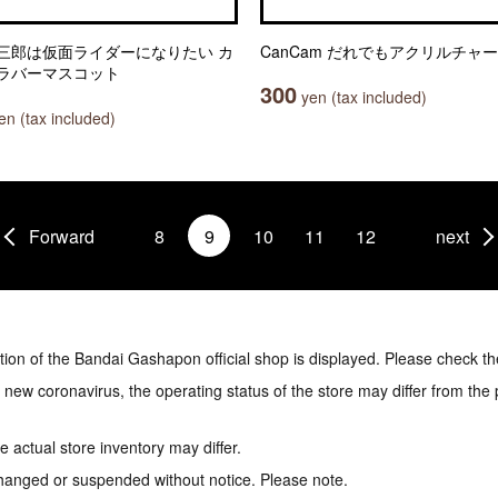
三郎は仮面ライダーになりたい カ
CanCam だれでもアクリルチャ
ラバーマスコット
300
yen (tax included)
n (tax included)
Forward
8
9
10
11
12
next
tion of the Bandai Gashapon official shop is displayed. Please check th
e new coronavirus, the operating status of the store may differ from the
 actual store inventory may differ.
hanged or suspended without notice. Please note.