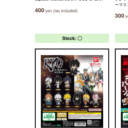
ーマス
400
yen (tax included)
300
ye
Stock: 〇