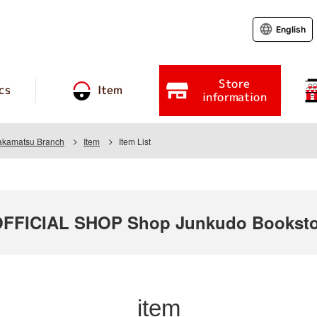
English
Store
cs
Item
information
akamatsu Branch
Item
Item List
FICIAL SHOP Shop Junkudo Bookstor
item