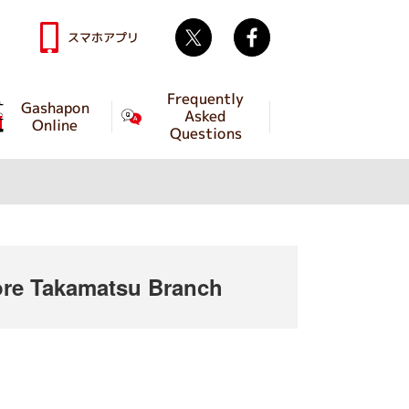
Twitter
facebook
スマホアプリ
Frequently
Gashapon
Asked
Online
Questions
e Takamatsu Branch