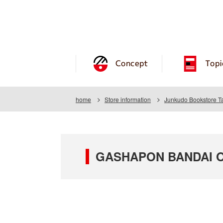
Concept
Topi
home
Store information
Junkudo Bookstore T
GASHAPON BANDAI OF