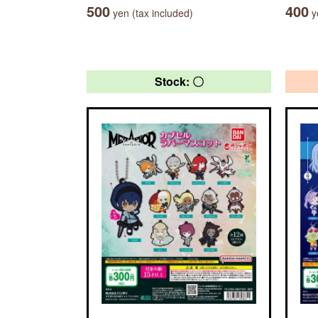
500
400
yen (tax included)
ye
Stock: 〇