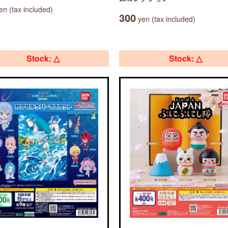
n (tax included)
300
yen (tax included)
Stock: △
Stock: △