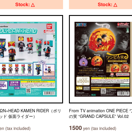
Stock: △
Stock: △
GΩN×HEAD KAMEN RIDER（ポリ
From TV animation ONE PIEC
ッド 仮面ライダー）
の実 “GRAND CAPSULE” Vol.02
1500
n (tax included)
yen (tax included)