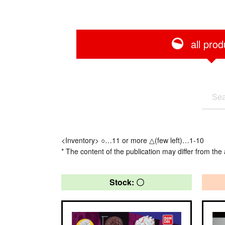
all prod
<Inventory> ○…11 or more △(few left)…1-10
* The content of the publication may differ from the 
Stock: 〇