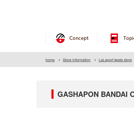
Concept
Topi
home
Store information
LaLaport Iwata store
GASHAPON BANDAI OF