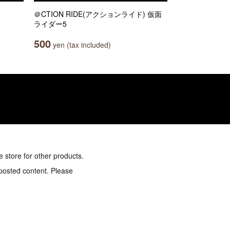
＠CTION RIDE(アクションライド) 仮面
ライダー5
500
yen (tax included)
e store for other products.
 posted content. Please