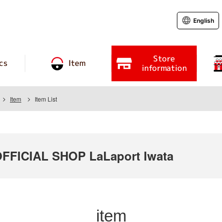
English
Store
cs
Item
information
Item
Item List
FICIAL SHOP LaLaport Iwata
item