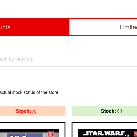
ucts
Limit
actual stock status of the store.
Stock: △
Stock: 〇