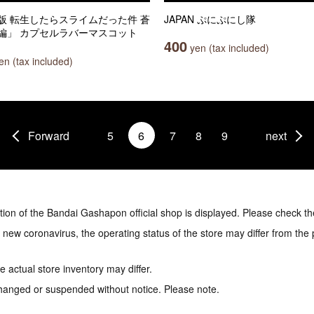
版 転生したらスライムだった件 蒼
JAPAN ぷにぷにし隊
編」 カプセルラバーマスコット
400
yen (tax included)
n (tax included)
Forward
5
6
7
8
9
next
tion of the Bandai Gashapon official shop is displayed. Please check th
e new coronavirus, the operating status of the store may differ from the
 actual store inventory may differ.
hanged or suspended without notice. Please note.