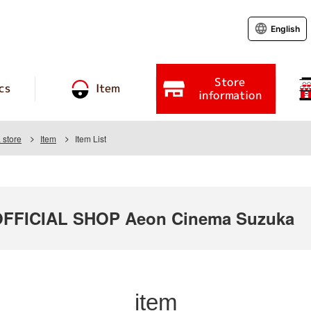
English
Store
cs
Item
information
store
Item
Item List
FICIAL SHOP Aeon Cinema Suzuka
item