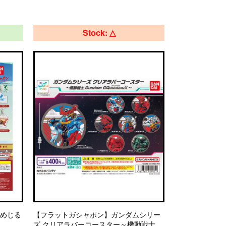
Stock: △
とめじる
【フラットガシャポン】ガンダムシリー
ズ クリアラバーコースター～機動戦士