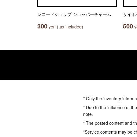
レコードショップ ショッパーチャーム
サイボ
300
500
yen (tax included)
ye
* Only the inventory informa
* Due to the influence of th
note.
* The posted content and the
*Service contents may be c