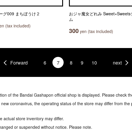
ーグ009 まちぼうけ２
おジャ魔女どれみ Sweet×Sweet
ム
n (tax included)
300
yen (tax included)
Forward
6
7
8
9
10
next
tion of the Bandai Gashapon official shop is displayed. Please check th
e new coronavirus, the operating status of the store may differ from the
 actual store inventory may differ.
hanged or suspended without notice. Please note.