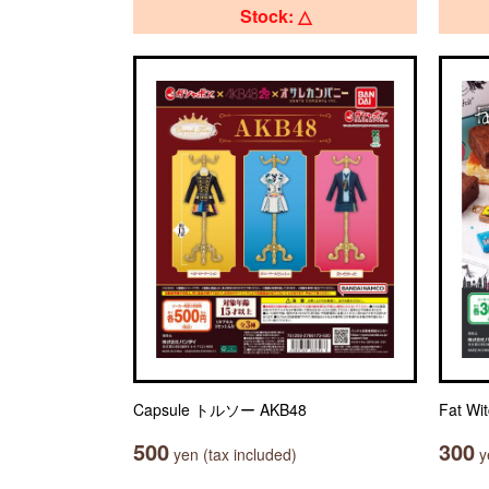
Stock: △
Capsule トルソー AKB48
Fat W
500
300
yen (tax included)
ye