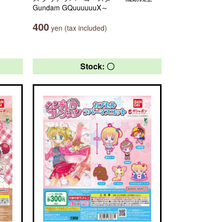
Gundam GQuuuuuuX～
400
yen (tax included)
Stock: 〇