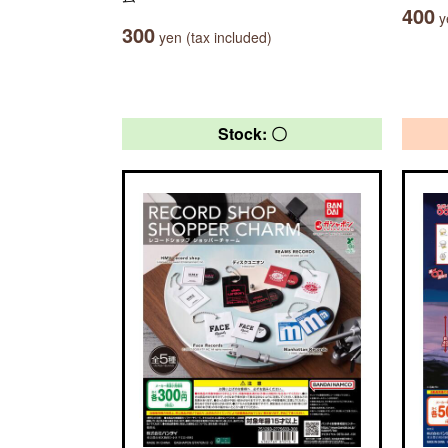
400
ye
300
yen (tax included)
Stock: 〇