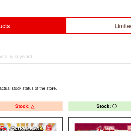
ucts
Limit
actual stock status of the store.
Stock: △
Stock: 〇