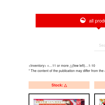
all prod
<Inventory> ○…11 or more △(few left)…1-10
* The content of the publication may differ from the 
Stock: △