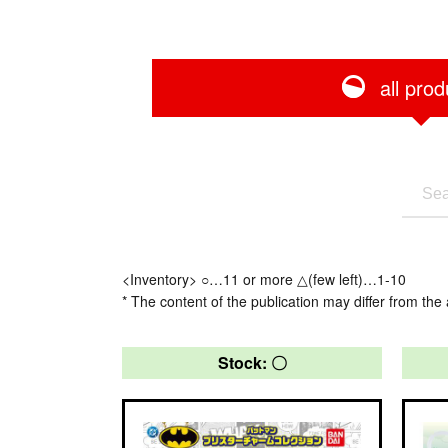
all prod
<Inventory> ○…11 or more △(few left)…1-10
* The content of the publication may differ from the 
Stock: 〇