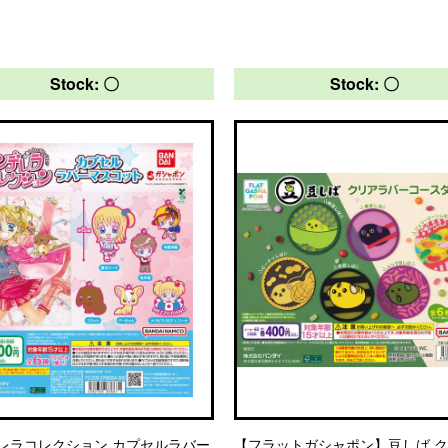
Stock: 〇
Stock: 〇
レラコレクション カプセルラバー
【フラットガシャポン】豆しば 