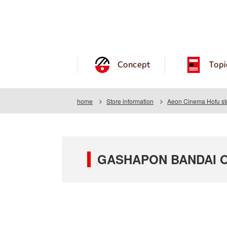
Concept
Topi
home
Store information
Aeon Cinema Hofu st
GASHAPON BANDAI OF