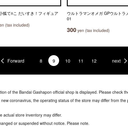
小狐てnこ だいすき！フィギュア
ウルトラマンオメガ GPウルトラ
01
n (tax included)
300
yen (tax included)
Forward
8
9
10
11
12
next
tion of the Bandai Gashapon official shop is displayed. Please check th
e new coronavirus, the operating status of the store may differ from the
 actual store inventory may differ.
hanged or suspended without notice. Please note.