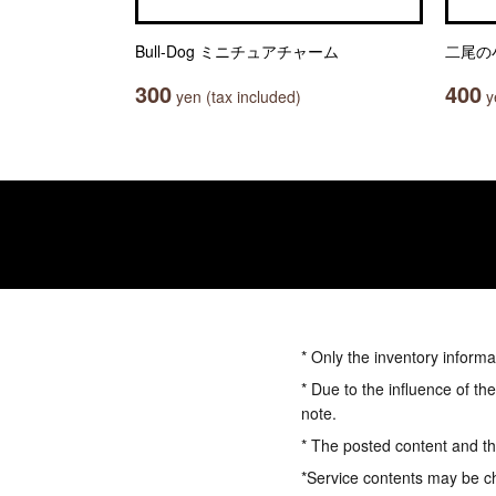
Bull-Dog ミニチュアチャーム
二尾の
300
400
yen (tax included)
ye
* Only the inventory informa
* Due to the influence of th
note.
* The posted content and the
*Service contents may be c