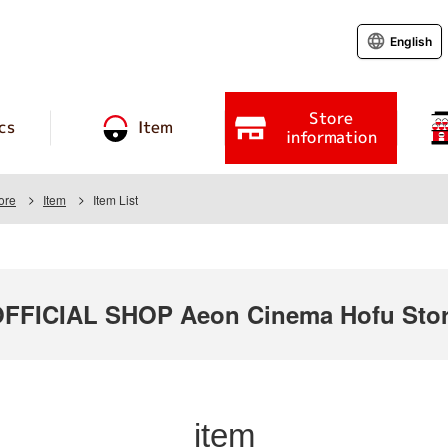
English
Store
cs
Item
information
ore
Item
Item List
FICIAL SHOP Aeon Cinema Hofu Sto
item