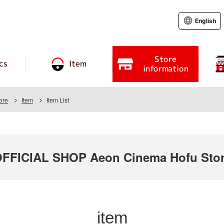
English
Store
cs
Item
information
ore
Item
Item List
FICIAL SHOP Aeon Cinema Hofu Sto
item