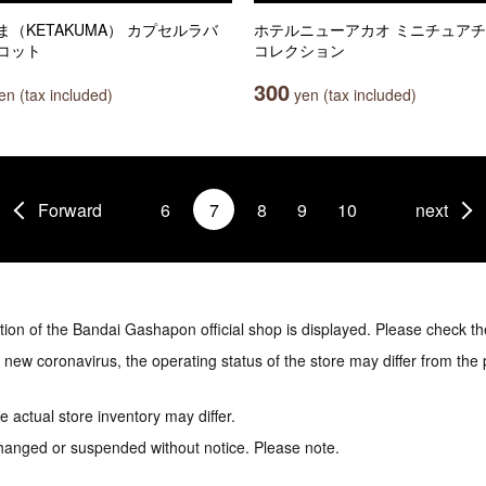
ま（KETAKUMA） カプセルラバ
ホテルニューアカオ ミニチュア
コット
コレクション
300
n (tax included)
yen (tax included)
Forward
6
7
8
9
10
next
tion of the Bandai Gashapon official shop is displayed. Please check th
e new coronavirus, the operating status of the store may differ from the
 actual store inventory may differ.
hanged or suspended without notice. Please note.