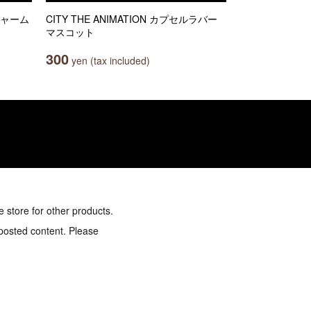
チャーム
CITY THE ANIMATION カプセルラバー
マスコット
300
yen (tax included)
e store for other products.
 posted content. Please