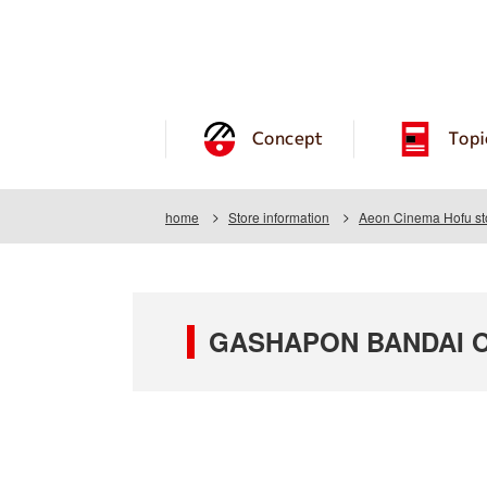
Concept
Topi
home
Store information
Aeon Cinema Hofu st
GASHAPON BANDAI OF