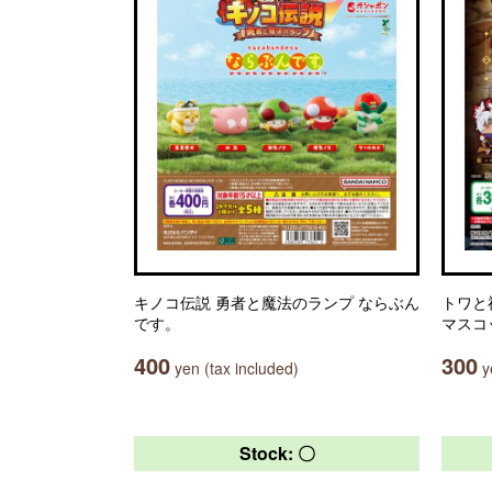
キノコ伝説 勇者と魔法のランプ ならぶん
トワと
です。
マスコ
400
300
yen (tax included)
ye
Stock: 〇