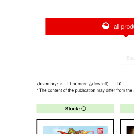
all prod
<Inventory> ○…11 or more △(few left)…1-10
* The content of the publication may differ from the 
Stock: 〇