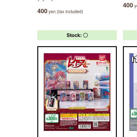
400
ye
400
yen (tax included)
Stock: 〇