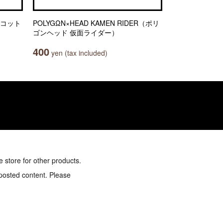
スコット
POLYGΩN×HEAD KAMEN RIDER（ポリ
ゴンヘッド 仮面ライダー）
400
yen (tax included)
e store for other products.
 posted content. Please