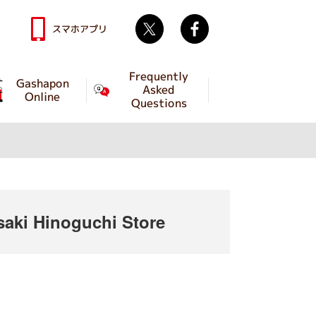
Twitter
facebook
スマホアプリ
Frequently
Gashapon
Asked
Online
Questions
ki Hinoguchi Store