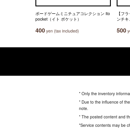
ボードゲームミニチュアコレクション ito
【フラ
pocket（イト ポケット）
ンチキ
400
500
yen (tax included)
ye
* Only the inventory informa
* Due to the influence of th
note.
* The posted content and the
*Service contents may be c