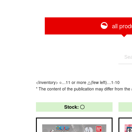
all prod
<Inventory> ○…11 or more △(few left)…1-10
* The content of the publication may differ from the 
Stock: 〇