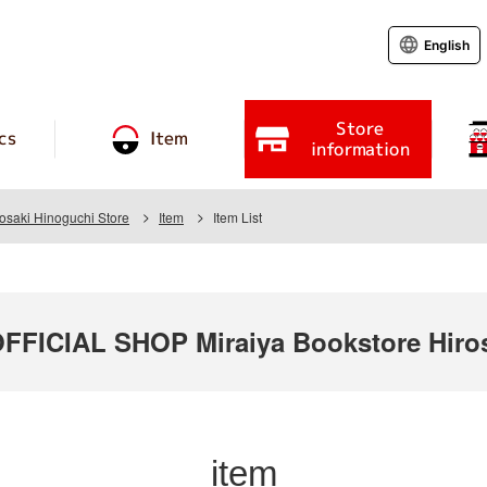
English
Store
cs
Item
information
rosaki Hinoguchi Store
Item
Item List
ICIAL SHOP Miraiya Bookstore Hirosa
item