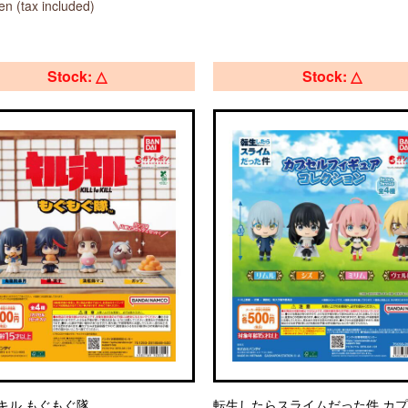
n (tax included)
Stock: △
Stock: △
キル もぐもぐ隊
転生したらスライムだった件 カ