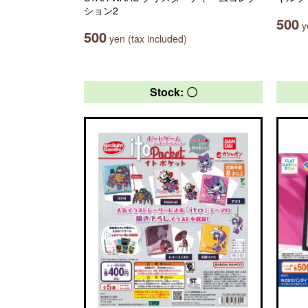
ション2
500
ye
500
yen (tax included)
Stock: 〇