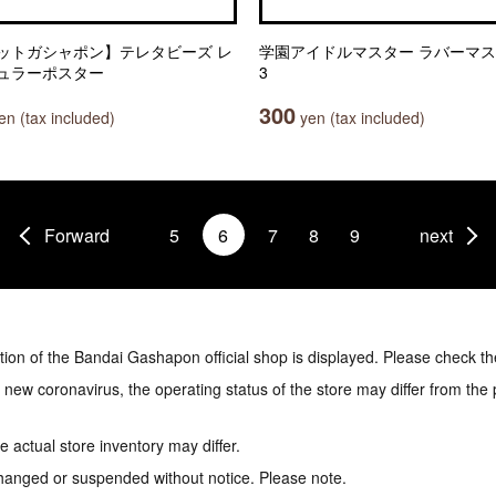
ットガシャポン】テレタビーズ レ
学園アイドルマスター ラバーマ
ュラーポスター
3
300
n (tax included)
yen (tax included)
Forward
5
6
7
8
9
next
tion of the Bandai Gashapon official shop is displayed. Please check th
e new coronavirus, the operating status of the store may differ from the
 actual store inventory may differ.
hanged or suspended without notice. Please note.