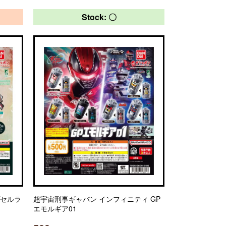
Stock: 〇
プセルラ
超宇宙刑事ギャバン インフィニティ GP
エモルギア01