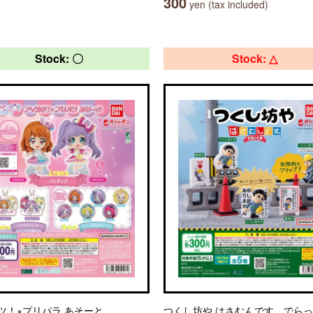
300
yen (tax included)
Stock: 〇
Stock: △
ツ！×プリパラ あそーと
つくし坊や はさむんです。でら