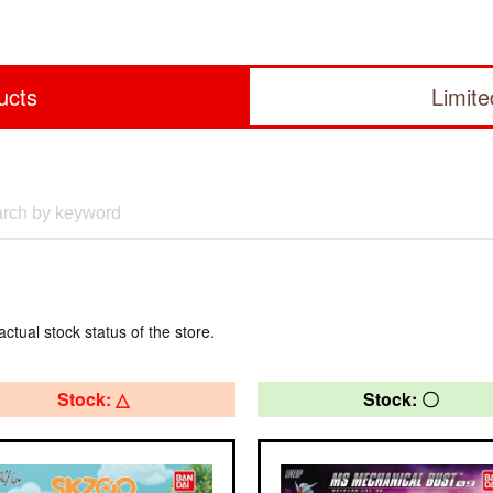
ucts
Limit
actual stock status of the store.
Stock: △
Stock: 〇