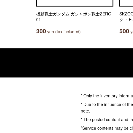
機動戦士ガンダム ガシャポン戦士ZERO
SKZ
01
グ ～Fo
300
500
yen (tax included)
ye
* Only the inventory informa
* Due to the influence of th
note.
* The posted content and the
*Service contents may be c