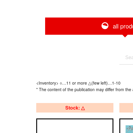
all prod
<Inventory> ○…11 or more △(few left)…1-10
* The content of the publication may differ from the 
Stock: △