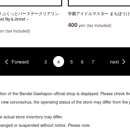
OO ぷくっとバースデークリアリン
学園アイドルマスター まちぼうけ
xI.Ny＆Jiniret～
400
yen (tax included)
n (tax included)
Forward
3
4
5
6
7
next
tion of the Bandai Gashapon official shop is displayed. Please check th
e new coronavirus, the operating status of the store may differ from the
 actual store inventory may differ.
hanged or suspended without notice. Please note.