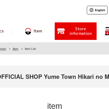
English
Store
cs
Item
information
omori
Item
Item List
ICIAL SHOP Yume Town Hikari no Mo
item