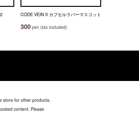
2
CODE VEIN II カプセルラバーマスコット
300
yen (tax included)
e store for other products.
 posted content. Please