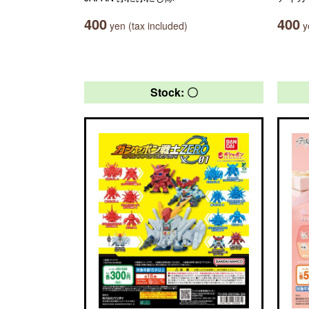
400
400
yen (tax included)
ye
Stock: 〇