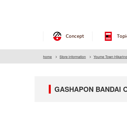
Concept
Topi
home
Store information
Youme Town Hikarin
GASHAPON BANDAI OFF