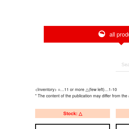
all prod
<Inventory> ○…11 or more △(few left)…1-10
* The content of the publication may differ from the 
Stock: △