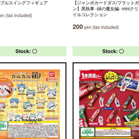
ダブルスイングフィギュア
【ジャンボカードダス/フラット
ン】黒執事 -緑の魔女編- miniク
イルコレクション
n (tax included)
200
yen (tax included)
Stock: 〇
Stock: 〇