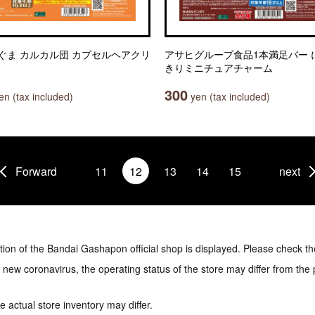
ぐま カルカル団 カプセルヘアクリ
アサヒグループ食品1本満足バー 
きりミニチュアチャーム
300
n (tax included)
yen (tax included)
Forward
11
12
13
14
15
next
tion of the Bandai Gashapon official shop is displayed. Please check th
e new coronavirus, the operating status of the store may differ from the
 actual store inventory may differ.