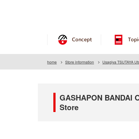
Concept
Topi
home
Store information
Usagiya TSUTAYA Uts
GASHAPON BANDAI OF
Store