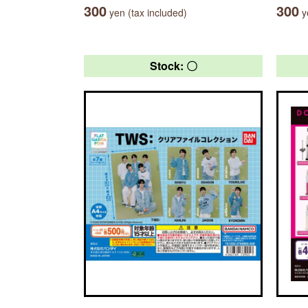
300
300
yen (tax included)
ye
Stock: 〇