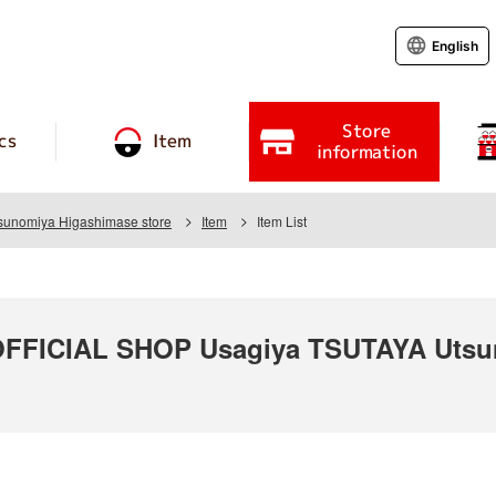
English
Store
cs
Item
information
unomiya Higashimase store
Item
Item List
FICIAL SHOP Usagiya TSUTAYA Utsun