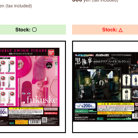
n (tax included)
Stock: 〇
Stock: △