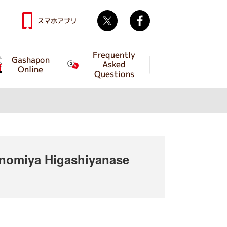
Twitter
facebook
スマホアプリ
Frequently
Gashapon
Asked
Online
Questions
omiya Higashiyanase