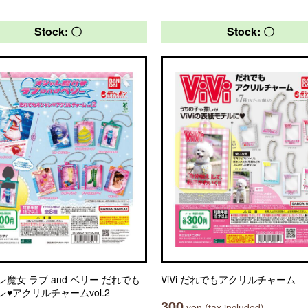
Stock: 〇
Stock: 〇
魔女 ラブ and ベリー だれでも
ViVi だれでもアクリルチャーム
♥アクリルチャームvol.2
300
yen (tax included)