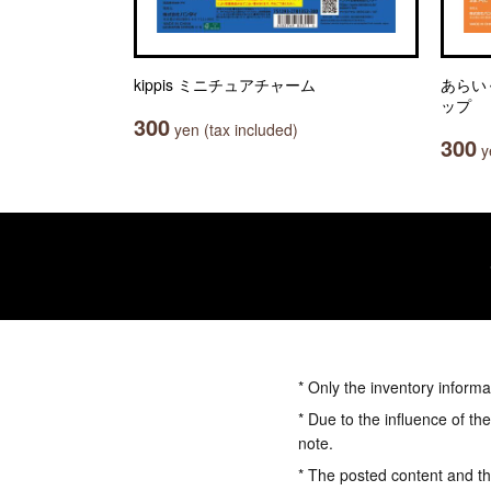
kippis ミニチュアチャーム
あらい
ップ
300
yen (tax included)
300
ye
* Only the inventory informa
* Due to the influence of th
note.
* The posted content and the