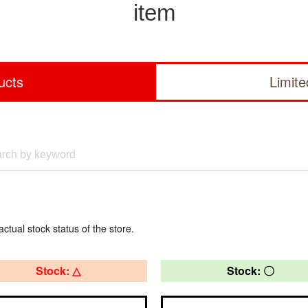
item
ucts
Limit
actual stock status of the store.
Stock: △
Stock: 〇