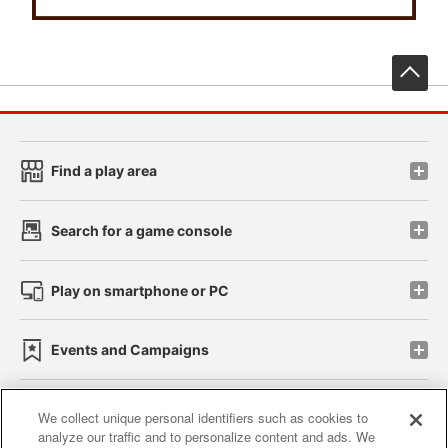
先
Find a play area
Search for a game console
Play on smartphone or PC
Events and Campaigns
We collect unique personal identifiers such as cookies to
analyze our traffic and to personalize content and ads. We
Affiliate
Sustainability
site policy
privacy policy