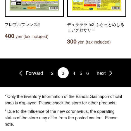
フレブルフレンズ2
デュラララ!!×2 ふらっとめじる
しアクセサリー
400
yen (tax included)
300
yen (tax included)
Forward
2
3
4
5
6
next
* Only the inventory information of the Bandai Gashapon official
shop is displayed. Please check the store for other products.
* Due to the influence of the new coronavirus, the operating
status of the store may differ from the posted content. Please
note.