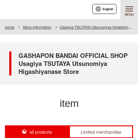
English
MENU
home
Store information
Usagiya TSUTAYA Utsunomiya Higashimase store
GASHAPON BANDAI OFFICIAL SHOP
Usagiya TSUTAYA Utsunomiya
Higashiyanase Store
item
all products
Limited merchandise