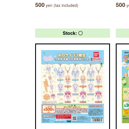
500
500
yen (tax included)
ye
Stock: 〇