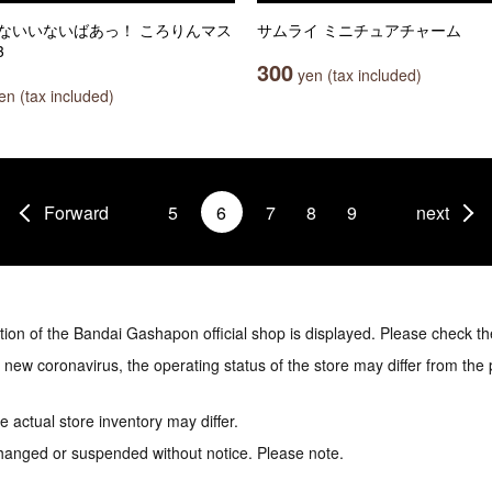
いないいないばあっ！ ころりんマス
サムライ ミニチュアチャーム
3
300
yen (tax included)
n (tax included)
Forward
5
6
7
8
9
next
tion of the Bandai Gashapon official shop is displayed. Please check th
e new coronavirus, the operating status of the store may differ from the
 actual store inventory may differ.
hanged or suspended without notice. Please note.