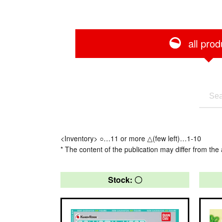
all prod
<Inventory> ○…11 or more △(few left)…1-10
* The content of the publication may differ from the 
Stock: 〇