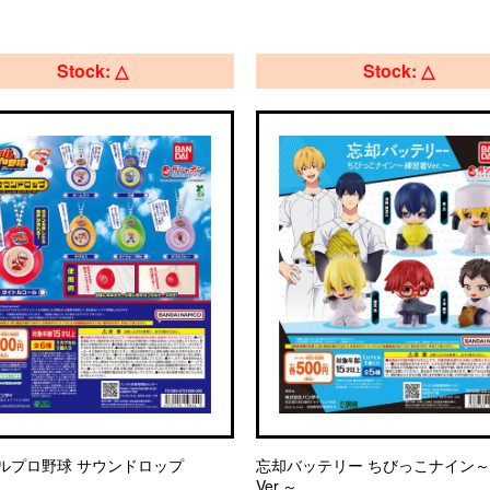
Stock: △
Stock: △
ルプロ野球 サウンドロップ
忘却バッテリー ちびっこナイン
Ver.～