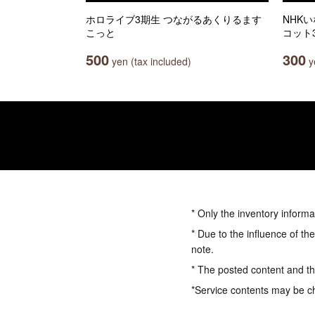
ホロライブ3期生 つながるあくりるます
NHK
こっと
コット
500
300
yen (tax included)
ye
* Only the inventory informa
* Due to the influence of th
note.
* The posted content and the
*Service contents may be c