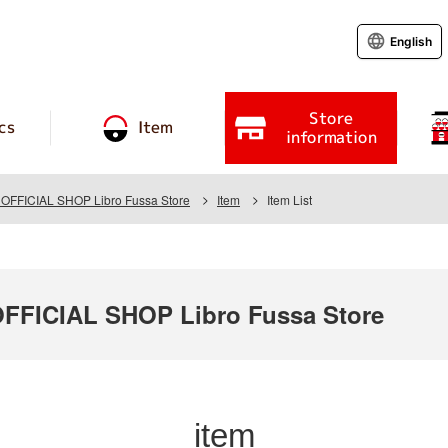
English
Store
cs
Item
information
FICIAL SHOP Libro Fussa Store
Item
Item List
FICIAL SHOP Libro Fussa Store
item