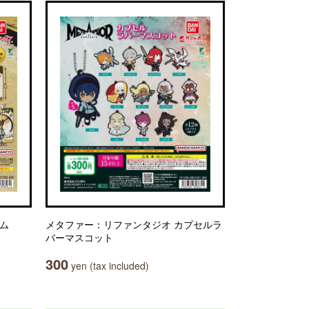
ーム
メタファー：リファンタジオ カプセルラ
バーマスコット
300
yen (tax included)