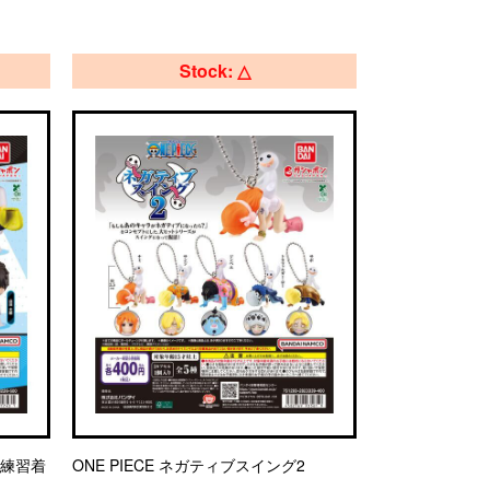
Stock: △
～練習着
ONE PIECE ネガティブスイング2