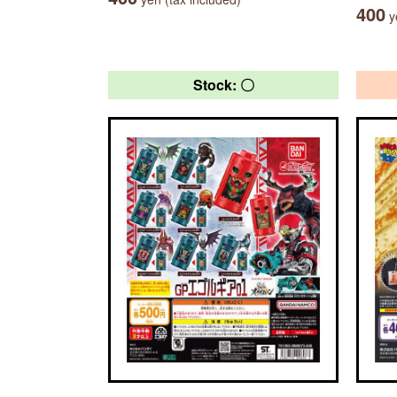
400
ye
Stock: 〇