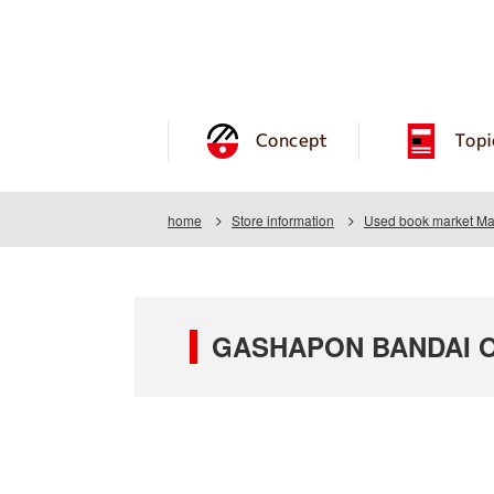
Concept
Topi
home
Store information
Used book market Ma
GASHAPON BANDAI OF