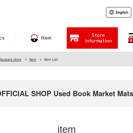
English
Store
cs
Item
information
tsubara store
Item
Item List
FICIAL SHOP Used Book Market Matsu
item