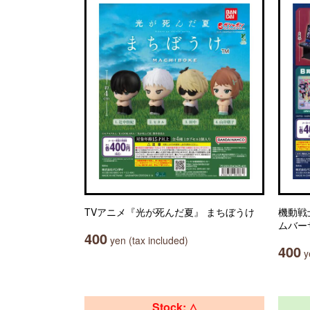
TVアニメ『光が死んだ夏』 まちぼうけ
機動戦
ムバー
400
yen (tax included)
400
ye
Stock: △