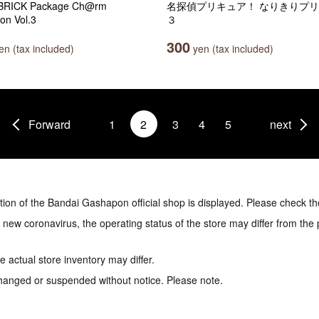
RICK Package Ch@rm
名探偵プリキュア！ なりきりプ
ion Vol.3
３
300
n (tax included)
yen (tax included)
Forward
1
2
3
4
5
next
tion of the Bandai Gashapon official shop is displayed. Please check th
e new coronavirus, the operating status of the store may differ from the
 actual store inventory may differ.
hanged or suspended without notice. Please note.