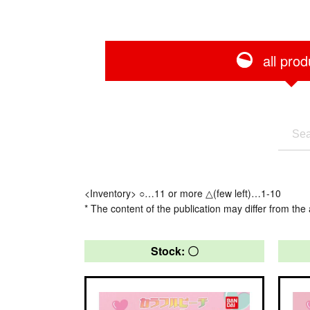
all prod
<Inventory> ○…11 or more △(few left)…1-10
* The content of the publication may differ from the 
Stock: 〇