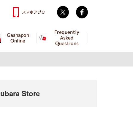
Twitter
facebook
スマホアプリ
Frequently
Gashapon
Asked
Online
Questions
bara Store