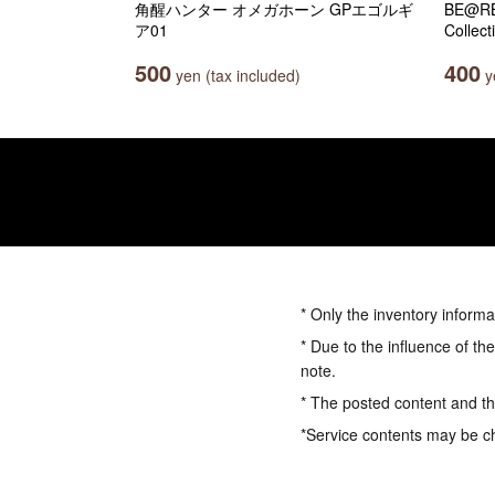
角醒ハンター オメガホーン GPエゴルギ
BE@RB
ア01
Collect
500
400
yen (tax included)
ye
* Only the inventory informa
* Due to the influence of th
note.
* The posted content and the
*Service contents may be c