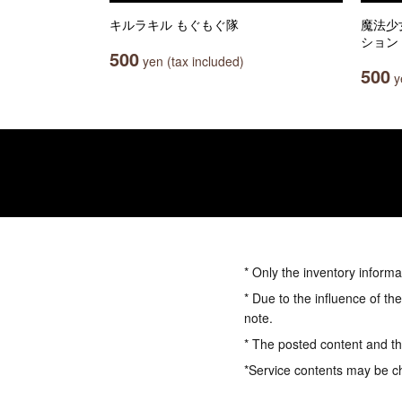
キルラキル もぐもぐ隊
魔法少
ション
500
yen (tax included)
500
ye
* Only the inventory informa
* Due to the influence of th
note.
* The posted content and the
*Service contents may be c