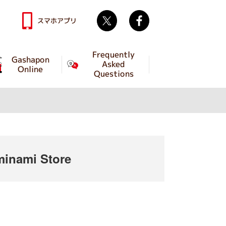
Twitter
facebook
スマホアプリ
Frequently
Gashapon
Asked
Online
Questions
inami Store