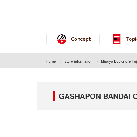
Concept
Topi
home
Store information
Miraiya Bookstore Fuj
GASHAPON BANDAI OFF