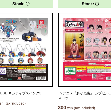
Stock: 〇
Stock: 〇
PIECE ネガティブスイング3
TVアニメ『あかね噺』 カプセル
スコット
n (tax included)
300
yen (tax included)