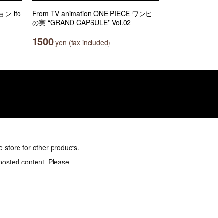
 ito
From TV animation ONE PIECE ワンピ
の実 “GRAND CAPSULE” Vol.02
1500
yen (tax included)
e store for other products.
 posted content. Please