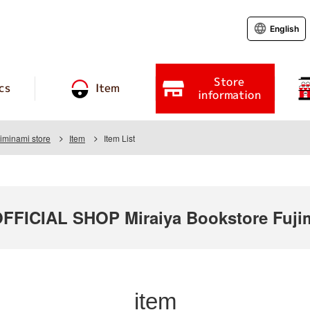
English
Store
cs
Item
information
iminami store
Item
Item List
ICIAL SHOP Miraiya Bookstore Fujim
item