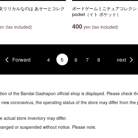
女リリカルなのは あそーとコレク
ボードゲームミニチュアコレクション
pocket（イト ポケット）
400
n (tax included)
yen (tax included)
Forward
4
5
6
7
8
next
tion of the Bandai Gashapon official shop is displayed. Please check th
e new coronavirus, the operating status of the store may differ from the
 actual store inventory may differ.
hanged or suspended without notice. Please note.