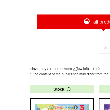
all prod
<Inventory> ○…11 or more △(few left)…1-10
* The content of the publication may differ from the 
Stock: 〇