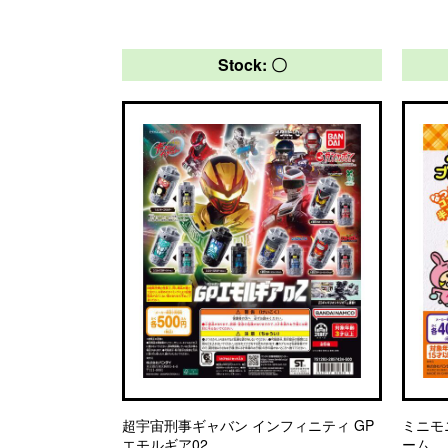
Stock: 〇
超宇宙刑事ギャバン インフィニティ GP
ミニモ
エモルギア02
ーム