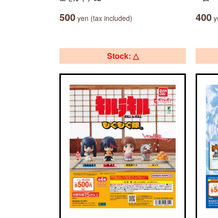
500
400
yen (tax included)
ye
Stock: △