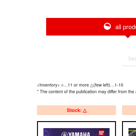
all prod
<Inventory> ○…11 or more △(few left)…1-10
* The content of the publication may differ from the 
Stock: △