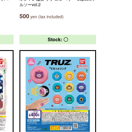
ルソーvol.2
500
yen (tax included)
Stock: 〇