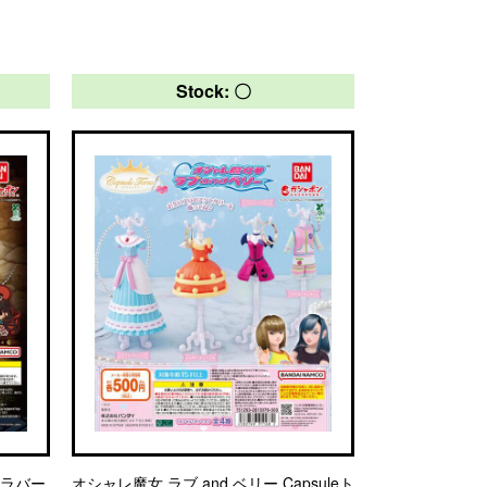
Stock: 〇
ルラバー
オシャレ魔女 ラブ and ベリー Capsuleト