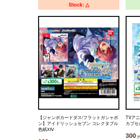
Stock: △
【ジャンボカードダス/フラットガシャポ
TVア
ン】アイドリッシュセブン コレクタブル
カプセ
色紙ⅩⅣ
300
ye