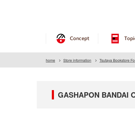
Concept
Topi
home
Store information
Tsutaya Bookstore F
GASHAPON BANDAI OFF