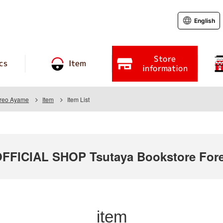
English
Store
cs
Item
information
oreo Ayame
Item
Item List
ICIAL SHOP Tsutaya Bookstore Fore
item