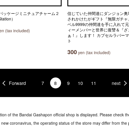
パッケージミニチュアチャーム２
信じていた仲間達にダンジョン奥
tation）
されかけたがギフト『無限ガチャ
ベル9999の仲間達を手に入れて
ィーメンバーと世界に復讐＆『ざ
n (tax included)
ぁ！』します！ カプセルラバー
ト
300
yen (tax included)
Forward
7
8
9
10
11
next
tion of the Bandai Gashapon official shop is displayed. Please check th
e new coronavirus, the operating status of the store may differ from the