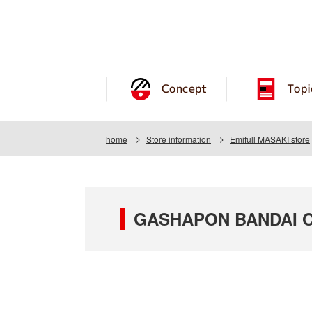
Concept
Topi
home
Store information
Emifull MASAKI store
GASHAPON BANDAI OFF