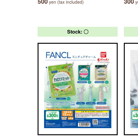
500
300
yen (tax included)
ye
Stock: 〇