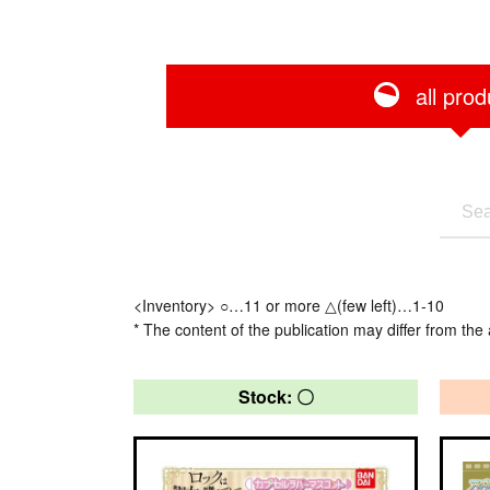
all prod
<Inventory> ○…11 or more △(few left)…1-10
* The content of the publication may differ from the 
Stock: 〇