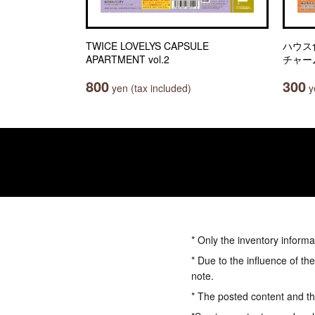
TWICE LOVELYS CAPSULE
ハウス
APARTMENT vol.2
チャー
800
300
yen (tax included)
ye
* Only the inventory informa
* Due to the influence of th
note.
* The posted content and the