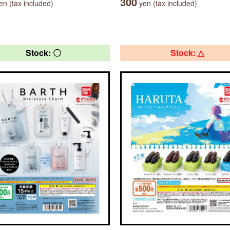
300
n (tax included)
yen (tax included)
Stock: 〇
Stock: △