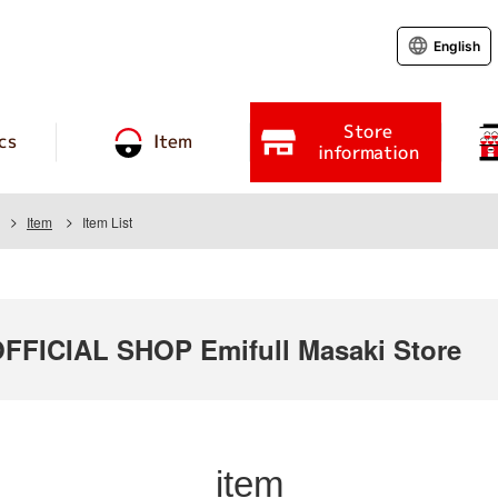
English
Store
cs
Item
information
Item
Item List
ICIAL SHOP Emifull Masaki Store
item