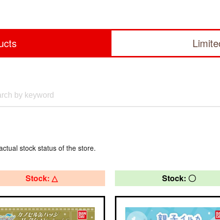
ucts
Limit
actual stock status of the store.
Stock: △
Stock: 〇