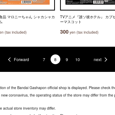
食品 マロニーちゃん シャカシャカ
TVアニメ『誰ソ彼ホテル』 カプ
ム
ーマスコット
300
n (tax included)
yen (tax included)
Forward
7
8
9
10
next
tion of the Bandai Gashapon official shop is displayed. Please check th
e new coronavirus, the operating status of the store may differ from the
 actual store inventory may differ.