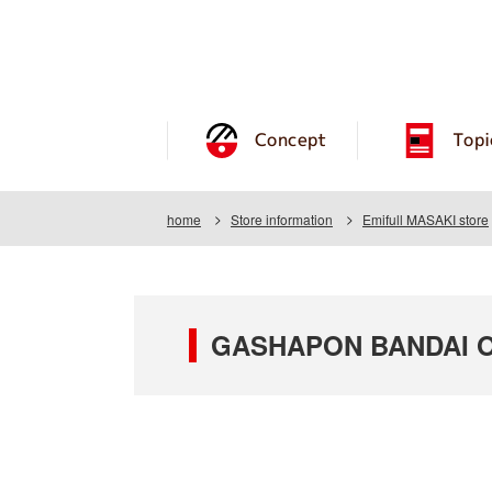
Concept
Topi
home
Store information
Emifull MASAKI store
GASHAPON BANDAI OFF