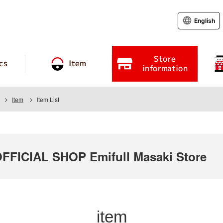
English
Store
cs
Item
information
Item
Item List
ICIAL SHOP Emifull Masaki Store
item