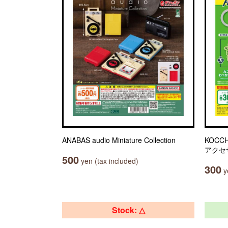
ANABAS audio Miniature Collection
KOCC
アクセ
500
yen (tax included)
300
ye
Stock: △