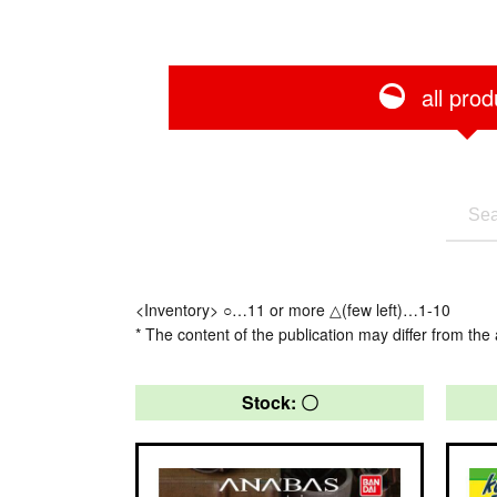
all prod
<Inventory> ○…11 or more △(few left)…1-10
* The content of the publication may differ from the 
Stock: 〇