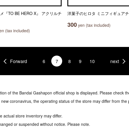
メ『TO BE HERO X』 アクリルチ
洋菓子のヒロタ ミニフィギュア
300
yen (tax included)
n (tax included)
Forward
6
7
8
9
10
next
tion of the Bandai Gashapon official shop is displayed. Please check th
e new coronavirus, the operating status of the store may differ from the
 actual store inventory may differ.
hanged or suspended without notice. Please note.