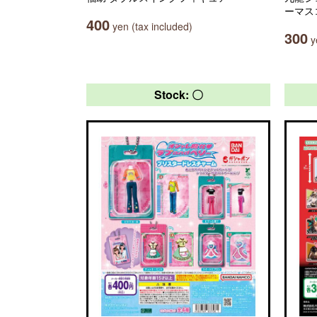
ーマス
400
yen (tax included)
300
ye
Stock: 〇