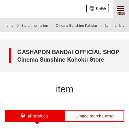
English
MENU
home
Store information
Cinema Sunshine Kahoku
Item
Item List
GASHAPON BANDAI OFFICIAL SHOP
Cinema Sunshine Kahoku Store
item
all products
Limited merchandise