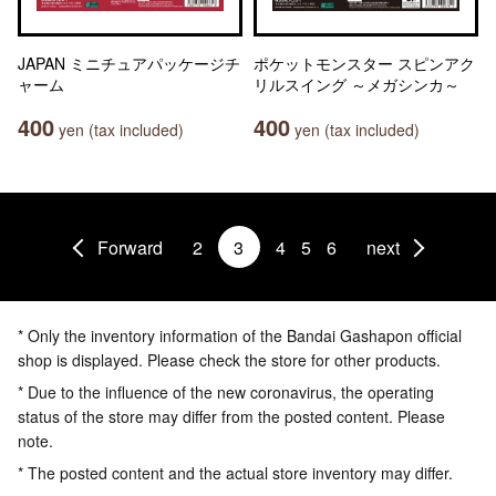
JAPAN ミニチュアパッケージチ
ポケットモンスター スピンアク
ャーム
リルスイング ～メガシンカ～
400
400
yen (tax included)
yen (tax included)
Forward
2
3
4
5
6
next
* Only the inventory information of the Bandai Gashapon official
shop is displayed. Please check the store for other products.
* Due to the influence of the new coronavirus, the operating
status of the store may differ from the posted content. Please
note.
* The posted content and the actual store inventory may differ.