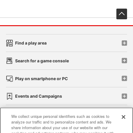
先
Find a play area
Search for a game console
Play on smartphone or PC
Events and Campaigns
We collect unique personal identifiers such as cookies to
analyze our traffic and to personalize content and ads. We
Affiliate
Sustainability
site policy
privacy policy
share information about your use of our website with our