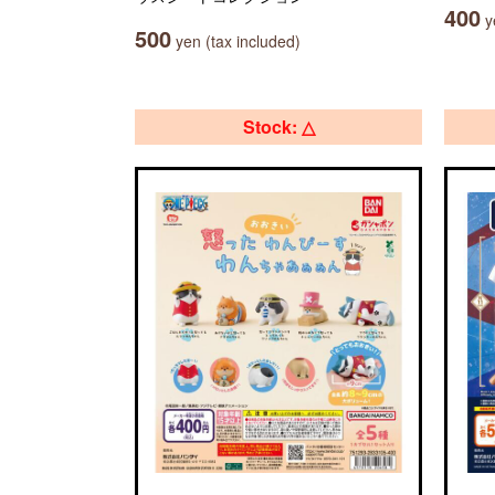
400
ye
500
yen (tax included)
Stock: △