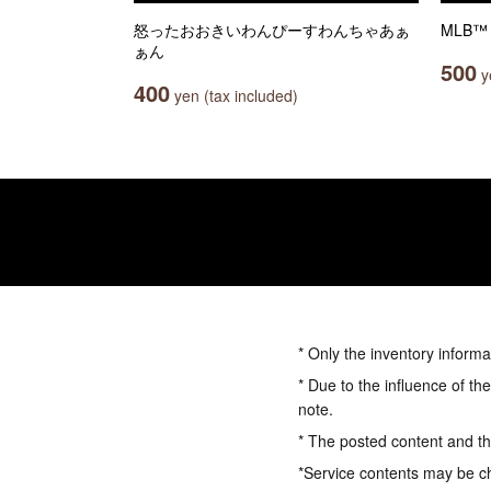
怒ったおおきいわんぴーすわんちゃあぁ
MLB™ 
ぁん
500
ye
400
yen (tax included)
* Only the inventory informa
* Due to the influence of th
note.
* The posted content and the
*Service contents may be c