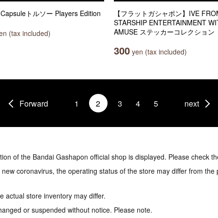
Capsuleトルソー Players Edition
【フラットガシャポン】IVE FRO
STARSHIP ENTERTAINMENT WI
AMUSE ステッカーコレクション
n (tax included)
300
yen (tax included)
Forward
1
2
3
4
5
next
tion of the Bandai Gashapon official shop is displayed. Please check th
e new coronavirus, the operating status of the store may differ from the
 actual store inventory may differ.
hanged or suspended without notice. Please note.