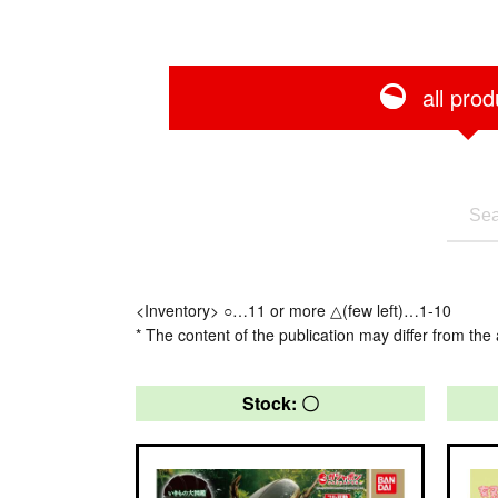
all prod
<Inventory> ○…11 or more △(few left)…1-10
* The content of the publication may differ from the 
Stock: 〇