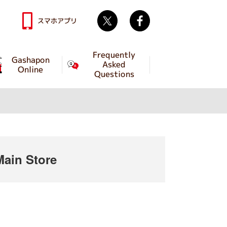
Twitter
facebook
スマホアプリ
Frequently
Gashapon
Asked
Online
Questions
ain Store