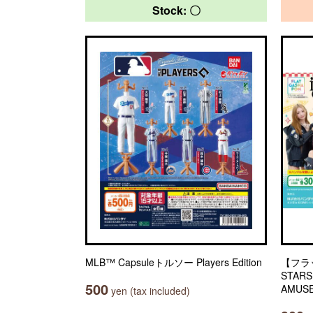
Stock: 〇
MLB™ Capsuleトルソー Players Edition
【フラ
STARS
500
AMU
yen (tax included)