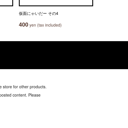
仮面にゃいだー その4
400
yen (tax included)
e store for other products.
 posted content. Please