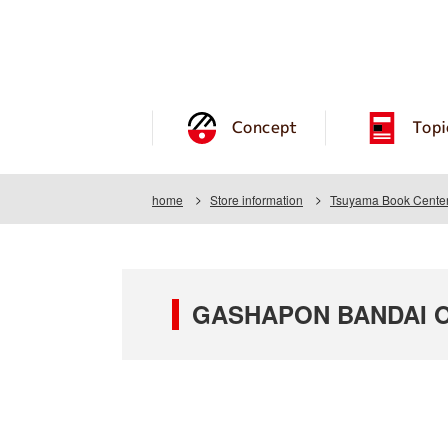
Concept
Topi
home
Store information
Tsuyama Book Center
GASHAPON BANDAI OF