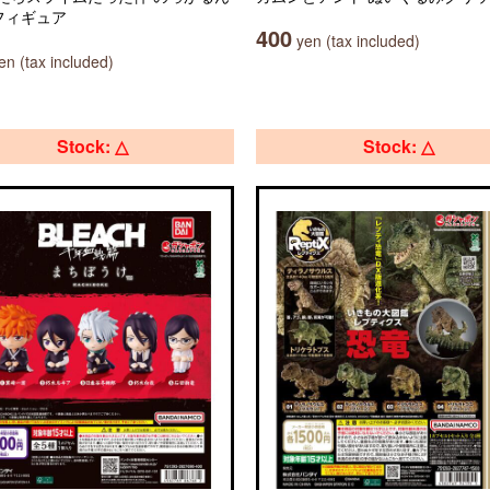
フィギュア
400
yen (tax included)
n (tax included)
Stock: △
Stock: △