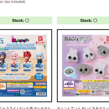
n (tax included)
Stock: 〇
Stock: 〇
たらスライムだった件 のっかるん
カムンとアント ぬいぐるみクリ