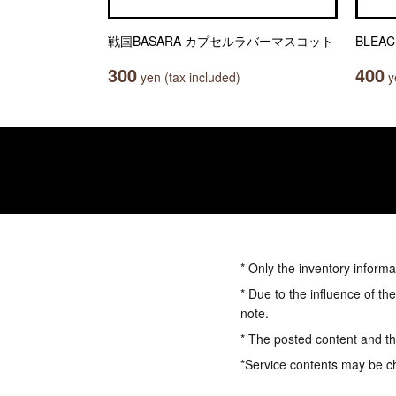
戦国BASARA カプセルラバーマスコット
BLEA
300
400
yen (tax included)
ye
* Only the inventory informa
* Due to the influence of th
note.
* The posted content and the
*Service contents may be c