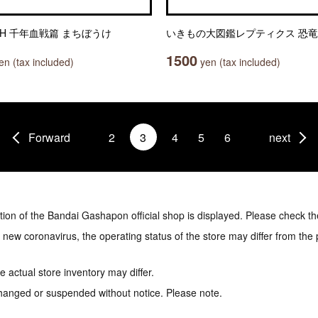
CH 千年血戦篇 まちぼうけ
いきもの大図鑑レプティクス 恐竜
1500
n (tax included)
yen (tax included)
Forward
2
3
4
5
6
next
tion of the Bandai Gashapon official shop is displayed. Please check th
e new coronavirus, the operating status of the store may differ from the
 actual store inventory may differ.
hanged or suspended without notice. Please note.