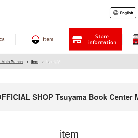
English
Store
cs
Item
information
 Main Branch
Item
Item List
FICIAL SHOP Tsuyama Book Center M
item