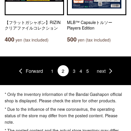
【フラットガシャポン】RIZIN
MLB™ Capsuleトルソー
クリアファイルコレクション
Players Edition
400
500
yen (tax included)
yen (tax included)
Forward
1
2
3
4
5
next
* Only the inventory information of the Bandai Gashapon official
shop is displayed. Please check the store for other products.
* Due to the influence of the new coronavirus, the operating
status of the store may differ from the posted content. Please
note.
* The posted content and the actual store inventory may differ.