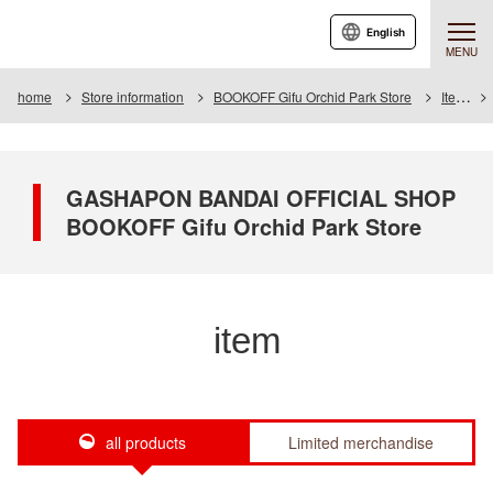
English
MENU
home
Store information
BOOKOFF Gifu Orchid Park Store
Item
GASHAPON BANDAI OFFICIAL SHOP
BOOKOFF Gifu Orchid Park Store
item
all products
Limited merchandise