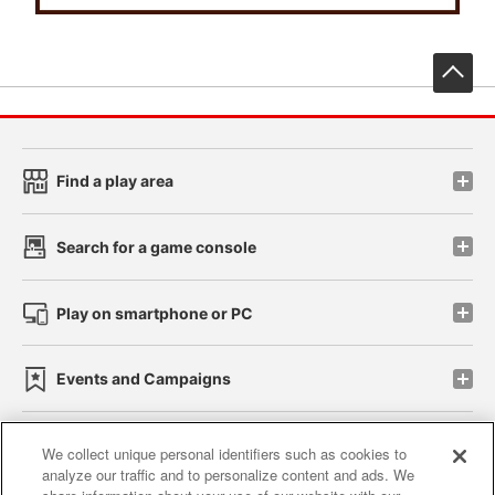
先
Find a play area
Search for a game console
Play on smartphone or PC
Events and Campaigns
We collect unique personal identifiers such as cookies to
analyze our traffic and to personalize content and ads. We
Affiliate
Sustainability
site policy
privacy policy