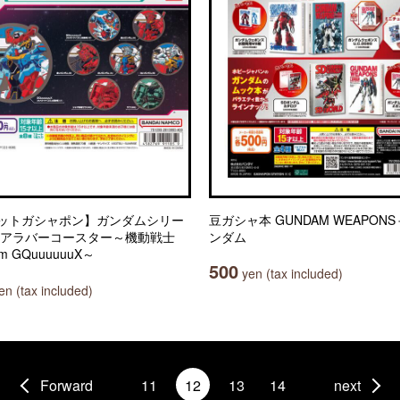
ットガシャポン】ガンダムシリー
豆ガシャ本 GUNDAM WEAPONS
リアラバーコースター～機動戦士
ンダム
m GQuuuuuuX～
500
yen (tax included)
n (tax included)
Forward
11
12
13
14
next