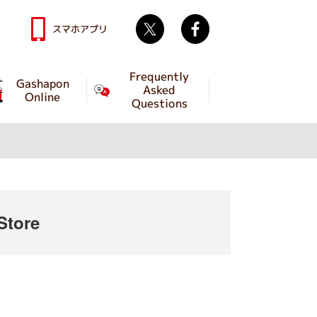
Twitter
facebook
スマホアプリ
Frequently
Gashapon
Asked
Online
Questions
tore