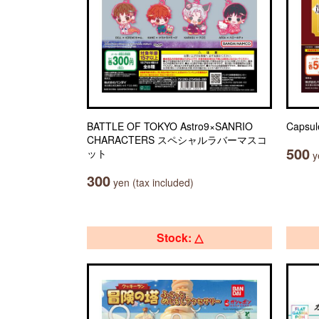
BATTLE OF TOKYO Astro9×SANRIO
Capsu
CHARACTERS スペシャルラバーマスコ
500
ット
ye
300
yen (tax included)
Stock: △