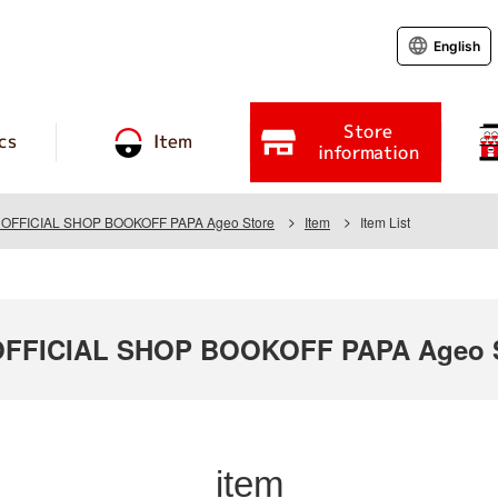
English
Store
cs
Item
information
FFICIAL SHOP BOOKOFF PAPA Ageo Store
Item
Item List
FFICIAL SHOP BOOKOFF PAPA Ageo S
item