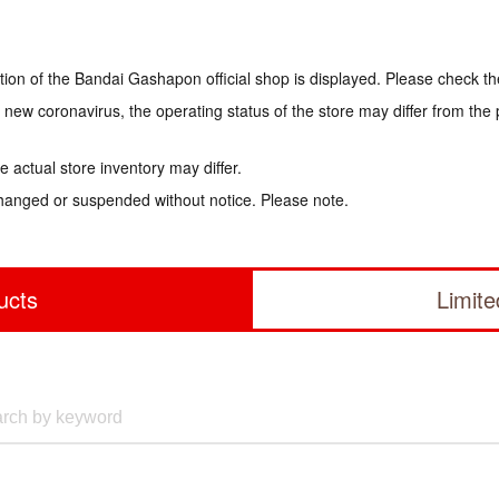
tion of the Bandai Gashapon official shop is displayed. Please check th
e new coronavirus, the operating status of the store may differ from the
 actual store inventory may differ.
hanged or suspended without notice. Please note.
ucts
Limit