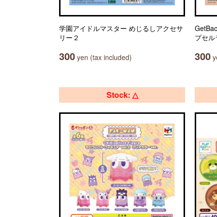
学園アイドルマスター めじるしアクセサ
GetB
リー２
プセル
300
300
yen (tax included)
ye
Stock: △