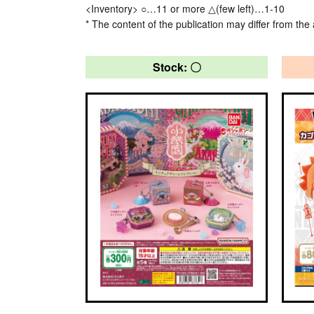
<Inventory> ○…11 or more △(few left)…1-10
* The content of the publication may differ from the 
Stock: 〇