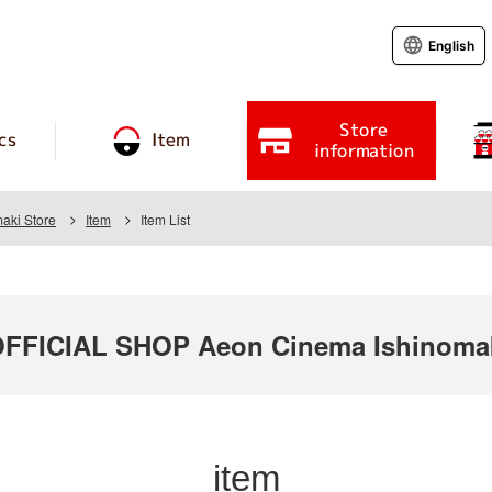
English
Store
cs
Item
information
aki Store
Item
Item List
FICIAL SHOP Aeon Cinema Ishinoma
item