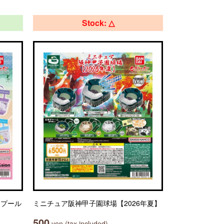
Stock: △
） プール
ミニチュア阪神甲子園球場【2026年夏】
500
yen (tax included)