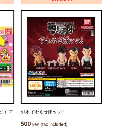
ビィ マ
刃牙 すわらせ隊ッッ!!
500
yen (tax included)