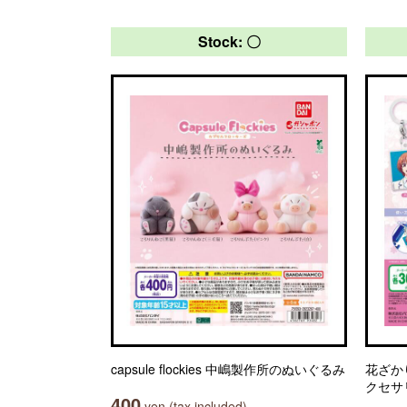
Stock: 〇
capsule flockies 中嶋製作所のぬいぐるみ
花ざか
クセサ
400
yen (tax included)