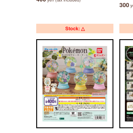
300
ye
Stock: △