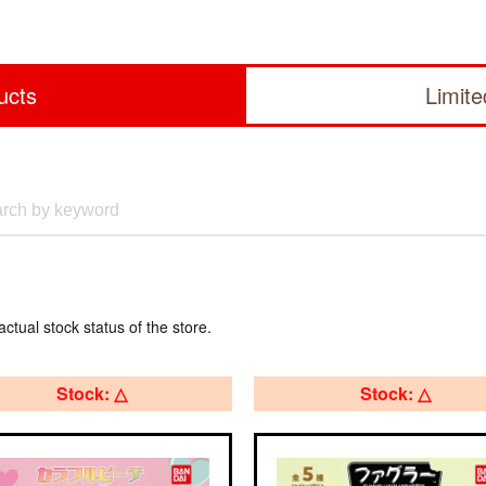
ucts
Limit
actual stock status of the store.
Stock: △
Stock: △