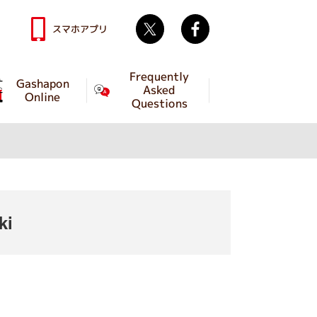
Twitter
facebook
スマホアプリ
Frequently
Gashapon
Asked
Online
Questions
ki