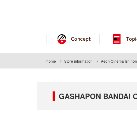
Concept
Topi
home
Store information
Aeon Cinema Ishinom
GASHAPON BANDAI OF