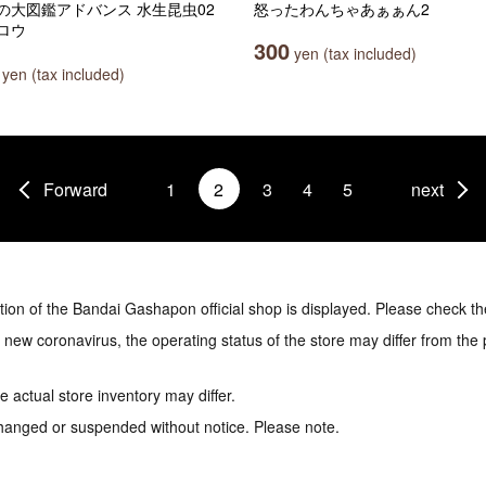
の大図鑑アドバンス 水生昆虫02
怒ったわんちゃあぁぁん2
ロウ
300
yen (tax included)
yen (tax included)
Forward
1
2
3
4
5
next
tion of the Bandai Gashapon official shop is displayed. Please check th
e new coronavirus, the operating status of the store may differ from the
 actual store inventory may differ.
hanged or suspended without notice. Please note.