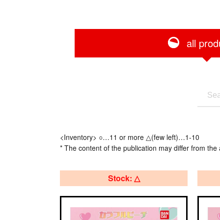
all prod
<Inventory> ○…11 or more △(few left)…1-10
* The content of the publication may differ from the 
Stock: △