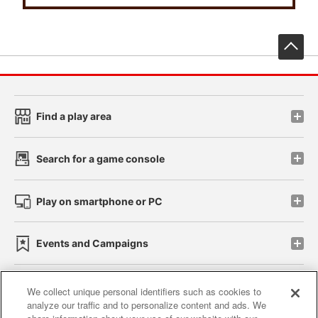
先
Find a play area
Search for a game console
Play on smartphone or PC
Events and Campaigns
We collect unique personal identifiers such as cookies to
analyze our traffic and to personalize content and ads. We
Affiliate
Sustainability
site policy
privacy policy