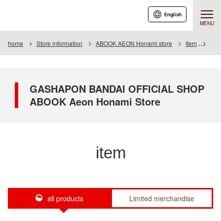
English
MENU
home
Store information
ABOOK AEON Honami store
Item
Item
GASHAPON BANDAI OFFICIAL SHOP
ABOOK Aeon Honami Store
item
all products
Limited merchandise