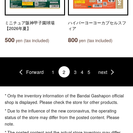
ミニチュア阪神甲子園球場
ハイパーヨーヨーカプセルスフ
【2026年夏】
ィア
500
800
yen (tax included)
yen (tax included)
Forward
1
2
3
4
5
next
* Only the inventory information of the Bandai Gashapon official
shop is displayed. Please check the store for other products.
* Due to the influence of the new coronavirus, the operating
status of the store may differ from the posted content. Please
note.
* The posted content and the actual store inventory may differ.