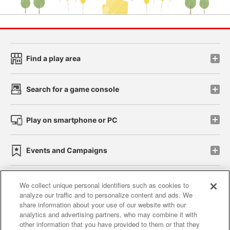
Find a play area
Search for a game console
Play on smartphone or PC
Events and Campaigns
We collect unique personal identifiers such as cookies to
analyze our traffic and to personalize content and ads. We
Affiliate
Sustainability
site policy
privacy policy
share information about your use of our website with our
analytics and advertising partners, who may combine it with
Web accessibility policy and verification results
other information that you have provided to them or that they