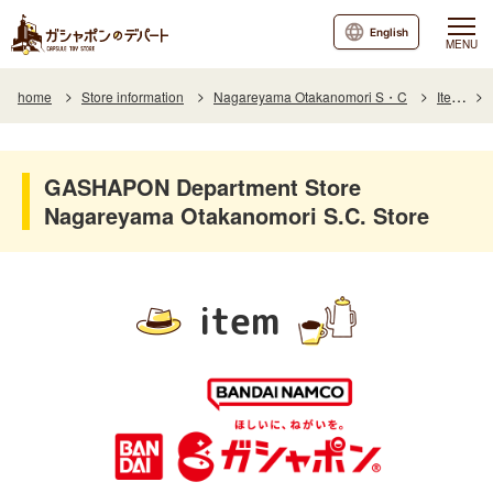
English
MENU
home
Store information
Nagareyama Otakanomori S・C
Item
GASHAPON Department Store
Nagareyama Otakanomori S.C. Store
item