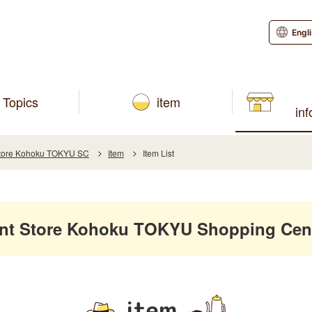
Engl
Topics
item
in
tore Kohoku TOKYU SC
Item
Item List
 Store Kohoku TOKYU Shopping Cent
item