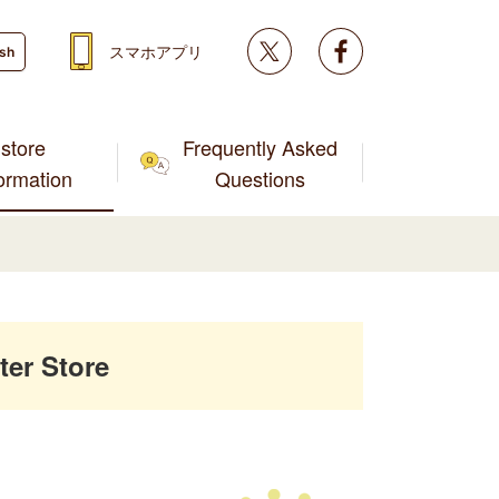
Twitter
facebook
スマホアプリ
ish
store
Frequently Asked
formation
Questions
er Store