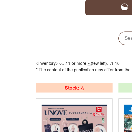
<Inventory> ○…11 or more △(few left)…1-10
* The content of the publication may differ from the 
Stock: △