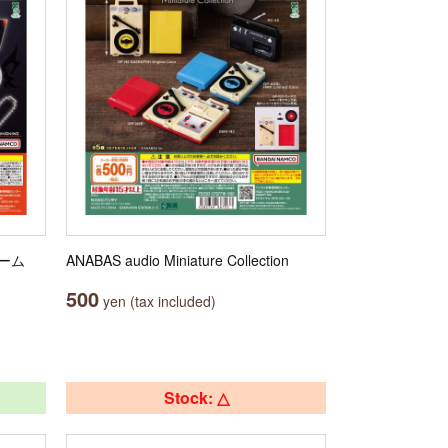
ャーム
ANABAS audio Miniature Collection
500
yen (tax included)
Stock: △