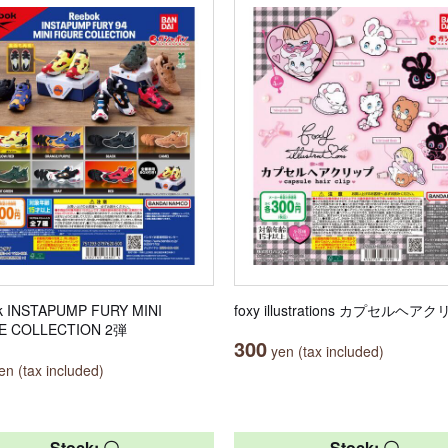
k INSTAPUMP FURY MINI
foxy illustrations カプセルヘア
E COLLECTION 2弾
300
yen (tax included)
n (tax included)
Stock: 〇
Stock: 〇