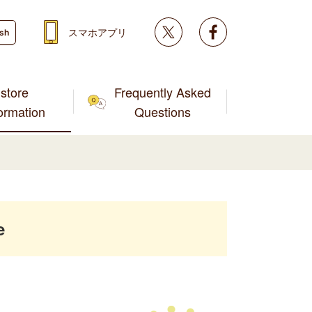
Twitter
facebook
スマホアプリ
ish
store
Frequently Asked
formation
Questions
e