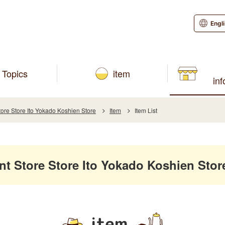
Engl
Topics
item
in
e Store Ito Yokado Koshien Store
Item
Item List
Store Store Ito Yokado Koshien Stor
item