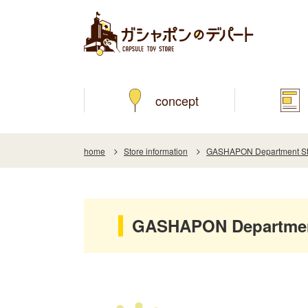
concept
home
Store information
GASHAPON Department Stor
GASHAPON Department 