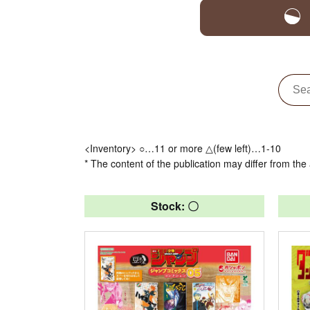
<Inventory> ○…11 or more △(few left)…1-10
* The content of the publication may differ from the 
Stock: 〇