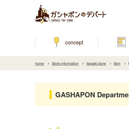
concept
home
Store information
Isesaki store
Item
GASHAPON Department