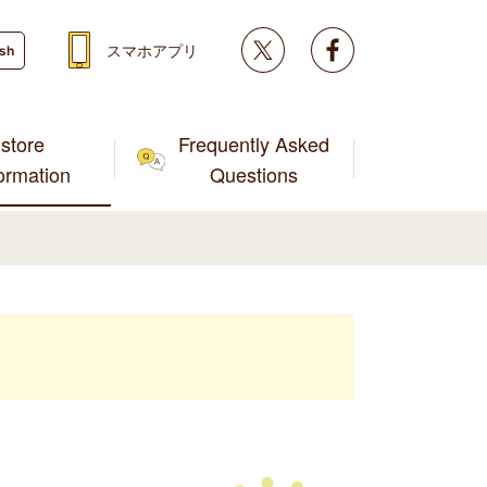
Twitter
facebook
スマホアプリ
ish
store
Frequently Asked
formation
Questions