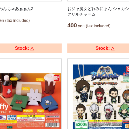
わんちゃあぁぁん2
おジャ魔女どれみにょん シャカ
クリルチャーム
n (tax included)
400
yen (tax included)
Stock: △
Stock: △