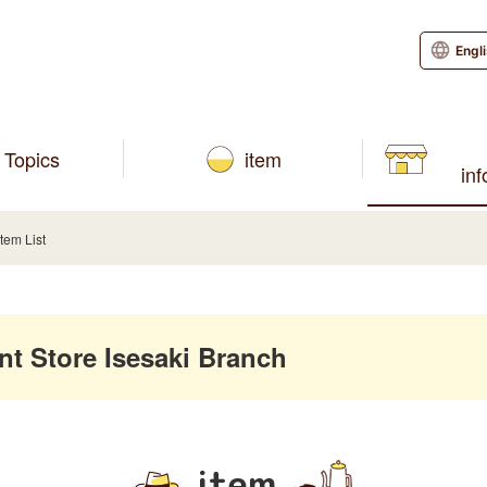
Engl
Topics
item
in
Item List
 Store Isesaki Branch
item