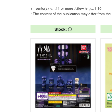
<Inventory> ○…11 or more △(few left)…1-10
* The content of the publication may differ from the 
Stock: 〇