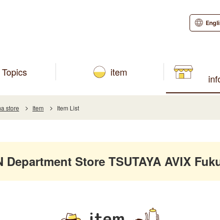
Engl
Topics
item
in
a store
Item
Item List
Department Store TSUTAYA AVIX Fuk
item