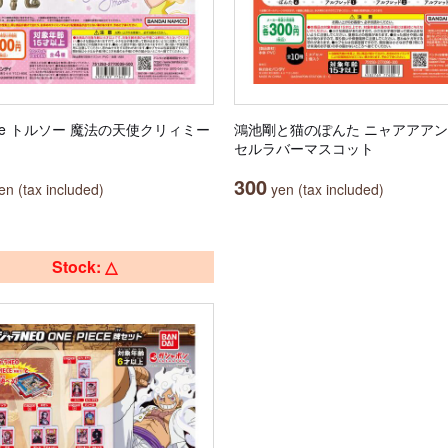
ule トルソー 魔法の天使クリィミー
鴻池剛と猫のぽんた ニャアアアン!
セルラバーマスコット
300
n (tax included)
yen (tax included)
Stock: △