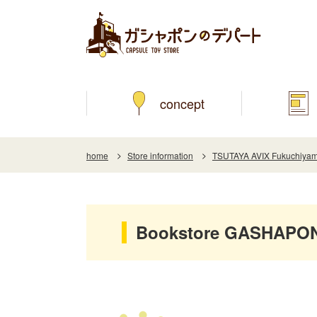
concept
home
Store information
TSUTAYA AVIX Fukuchiyam
Bookstore GASHAPON 