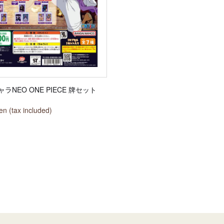
ラNEO ONE PIECE 牌セット
n (tax included)