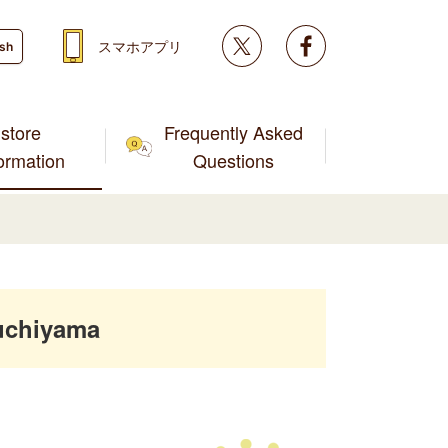
Twitter
facebook
スマホアプリ
ish
store
Frequently Asked
formation
Questions
uchiyama