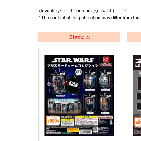
<Inventory> ○…11 or more △(few left)…1-10
* The content of the publication may differ from the 
Stock: △