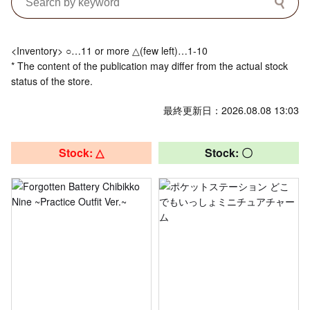
<Inventory> ○…11 or more △(few left)…1-10
* The content of the publication may differ from the actual stock
status of the store.
最終更新日：2026.08.08 13:03
Stock: △
Stock: 〇