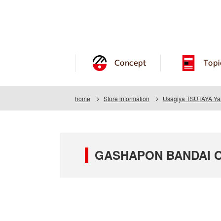
Concept
Topi
home
Store information
Usagiya TSUTAYA Yai
GASHAPON BANDAI OF