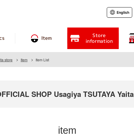
English
Store
cs
Item
information
ta store
Item
Item List
FICIAL SHOP Usagiya TSUTAYA Yaita 
item