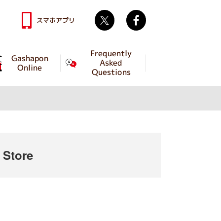
Twitter
facebook
スマホアプリ
Frequently
Gashapon
Asked
Online
Questions
Store