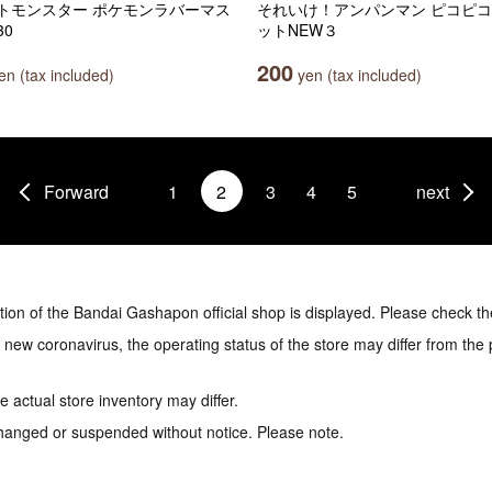
トモンスター ポケモンラバーマス
それいけ！アンパンマン ピコピ
30
ットNEW３
200
n (tax included)
yen (tax included)
Forward
1
2
3
4
5
next
tion of the Bandai Gashapon official shop is displayed. Please check th
e new coronavirus, the operating status of the store may differ from the
 actual store inventory may differ.
hanged or suspended without notice. Please note.