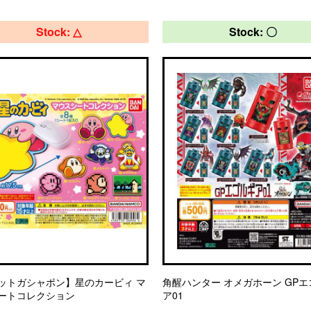
Stock: △
Stock: 〇
ットガシャポン】星のカービィ マ
角醒ハンター オメガホーン GP
ートコレクション
ア01