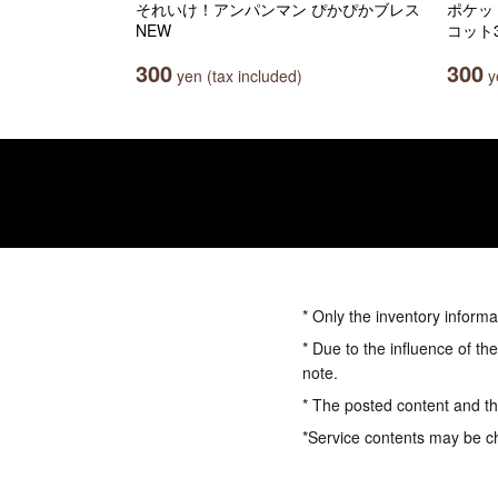
それいけ！アンパンマン ぴかぴかブレス
ポケッ
NEW
コット
300
300
yen (tax included)
ye
* Only the inventory informa
* Due to the influence of th
note.
* The posted content and the
*Service contents may be c