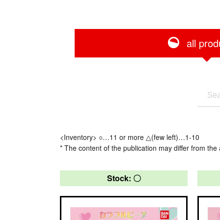
all prod
<Inventory> ○…11 or more △(few left)…1-10
* The content of the publication may differ from the 
Stock: 〇