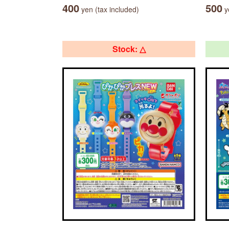
400
500
yen (tax included)
ye
Stock: △