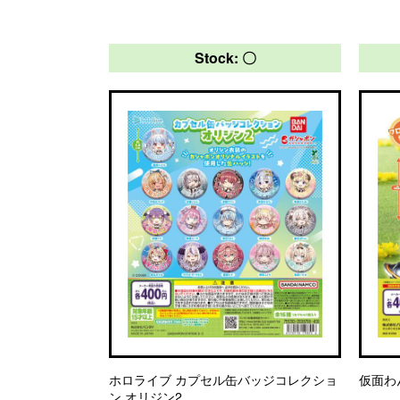
Stock: 〇
ホロライブ カプセル缶バッジコレクショ
仮面わ
ン オリジン2