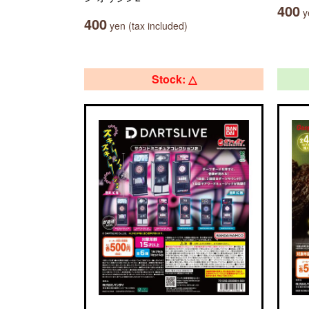
400
ye
400
yen (tax included)
Stock: △