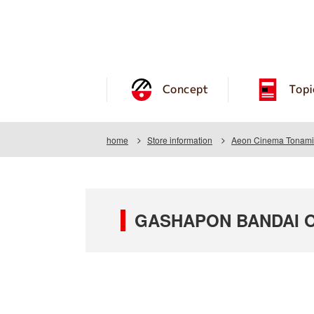
Concept
Topi
home
Store information
Aeon Cinema Tonami
GASHAPON BANDAI OF