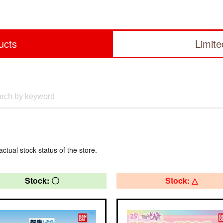
ucts
Limit
actual stock status of the store.
Stock: 〇
Stock: △