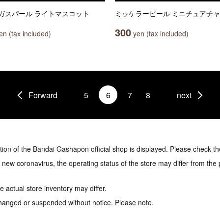
ガスパール ライトマスコット
ミッケラービール ミニチュアチ
300
n (tax included)
yen (tax included)
Forward
5
6
7
8
next
tion of the Bandai Gashapon official shop is displayed. Please check th
e new coronavirus, the operating status of the store may differ from the
 actual store inventory may differ.
hanged or suspended without notice. Please note.