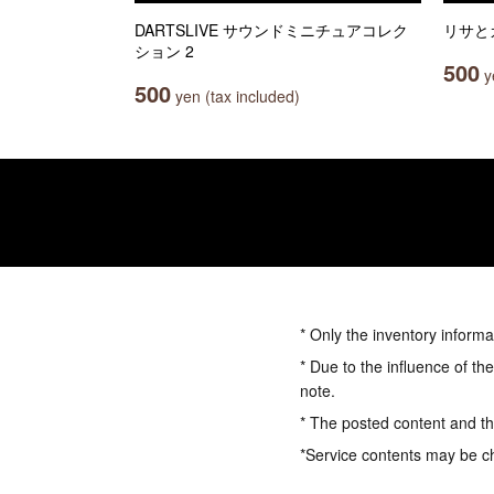
DARTSLIVE サウンドミニチュアコレク
リサと
ション 2
500
ye
500
yen (tax included)
* Only the inventory informa
* Due to the influence of th
note.
* The posted content and the
*Service contents may be c