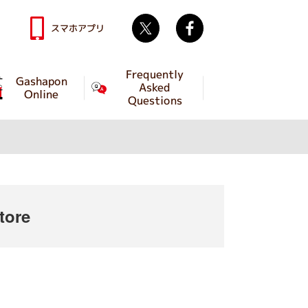
Twitter
facebook
スマホアプリ
Frequently
Gashapon
Asked
Online
Questions
tore