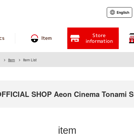
English
Store
cs
Item
information
Item
Item List
FICIAL SHOP Aeon Cinema Tonami S
item