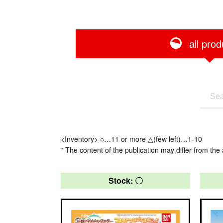
all prod
<Inventory> ○…11 or more △(few left)…1-10
* The content of the publication may differ from the 
Stock: 〇