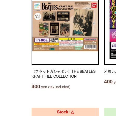
【フラットガシャポン】THE BEATLES
呂布カ
KRAFT FILE COLLECTION
400
ye
400
yen (tax included)
Stock: △