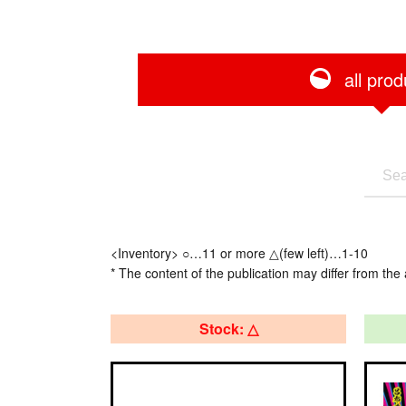
all prod
<Inventory> ○…11 or more △(few left)…1-10
* The content of the publication may differ from the 
Stock: △