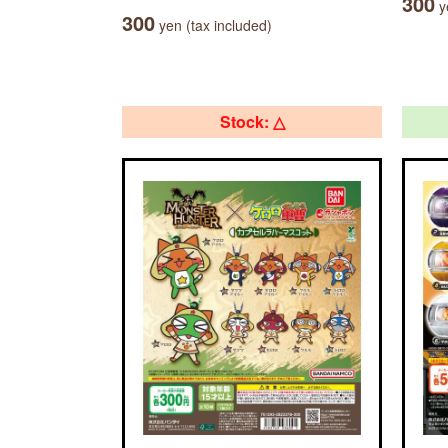
300
ye
300
yen (tax included)
Stock: △