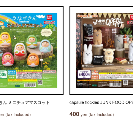
きん ミニチュアマスコット
capsule flockies JUNK FOOD O
400
n (tax included)
yen (tax included)