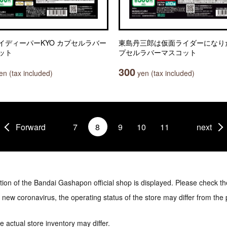
イディーパーKYO カプセルラバー
東島丹三郎は仮面ライダーになり
ット
プセルラバーマスコット
300
n (tax included)
yen (tax included)
Forward
7
8
9
10
11
next
tion of the Bandai Gashapon official shop is displayed. Please check th
e new coronavirus, the operating status of the store may differ from the
 actual store inventory may differ.