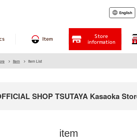
English
Store
cs
Item
information
ore
Item
Item List
FICIAL SHOP TSUTAYA Kasaoka Stor
item