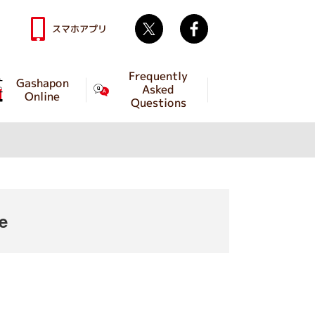
Twitter
facebook
スマホアプリ
Frequently
Gashapon
Asked
Online
Questions
e