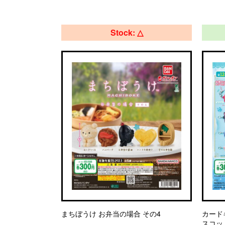
Stock: △
まちぼうけ お弁当の場合 その4
カード
スコッ