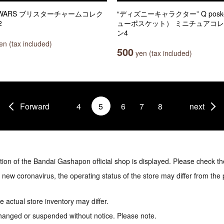
 WARS ブリスターチャームコレク
“ディズニーキャラクター” Q posk
2
ューポスケット） ミニチュアコ
ン4
n (tax included)
500
yen (tax included)
Forward
4
5
6
7
8
next
tion of the Bandai Gashapon official shop is displayed. Please check th
e new coronavirus, the operating status of the store may differ from the
 actual store inventory may differ.
hanged or suspended without notice. Please note.