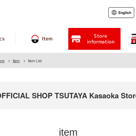
English
Store
cs
Item
information
ore
Item
Item List
FICIAL SHOP TSUTAYA Kasaoka Stor
item