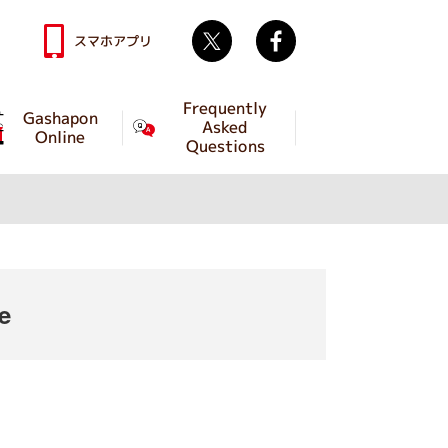
Twitter
facebook
スマホアプリ
Frequently
Gashapon
Asked
Online
Questions
e