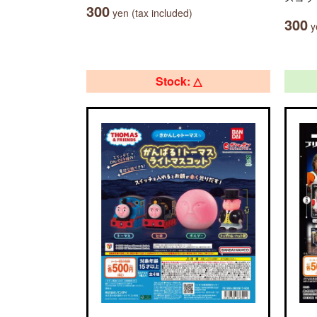
300
yen (tax included)
300
ye
Stock: △