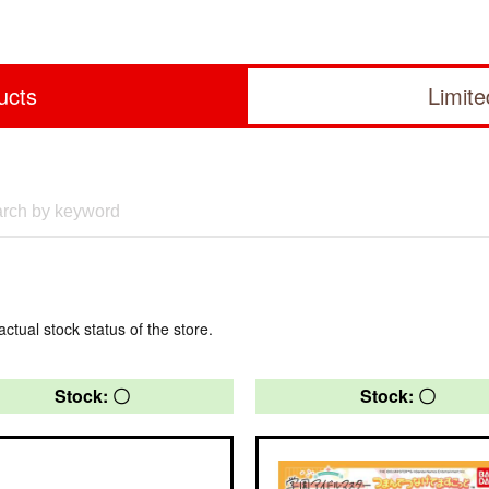
ucts
Limit
actual stock status of the store.
Stock: 〇
Stock: 〇