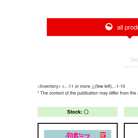
all prod
<Inventory> ○…11 or more △(few left)…1-10
* The content of the publication may differ from the 
Stock: 〇