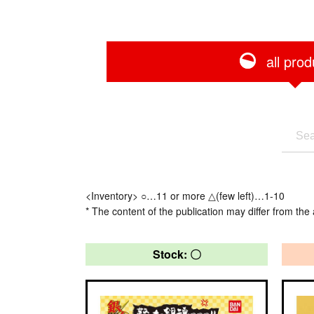
all prod
<Inventory> ○…11 or more △(few left)…1-10
* The content of the publication may differ from the 
Stock: 〇