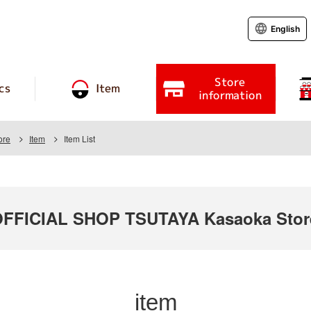
English
Store
cs
Item
information
ore
Item
Item List
FICIAL SHOP TSUTAYA Kasaoka Stor
item