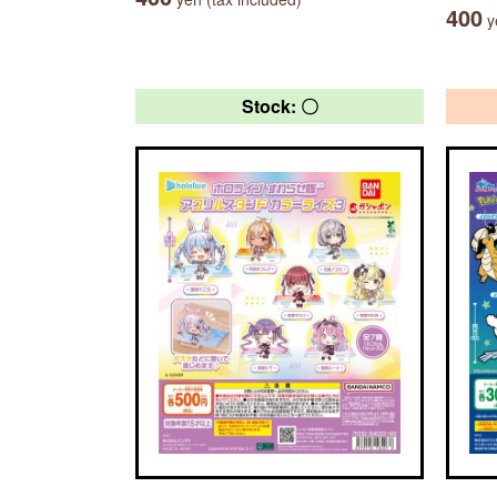
400
ye
Stock: 〇