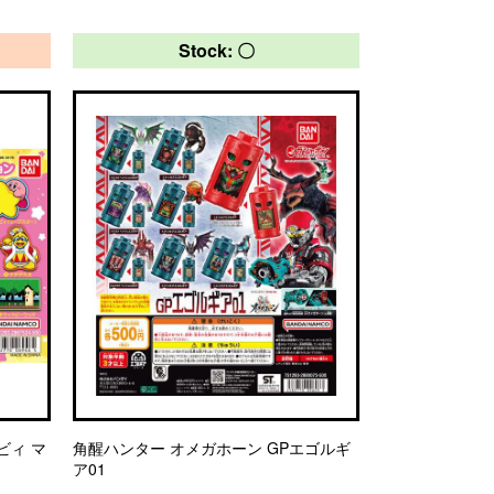
Stock: 〇
ビィ マ
角醒ハンター オメガホーン GPエゴルギ
ア01