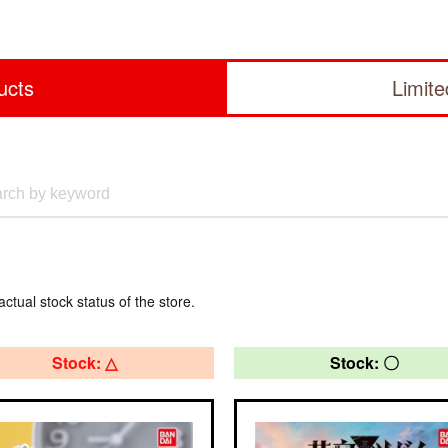
ucts
Limit
actual stock status of the store.
Stock: △
Stock: 〇