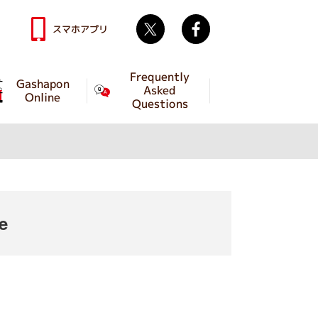
Twitter
facebook
スマホアプリ
Frequently
Gashapon
Asked
Online
Questions
e