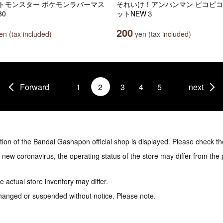
トモンスター ポケモンラバーマス
それいけ！アンパンマン ピコピ
30
ットNEW３
200
n (tax included)
yen (tax included)
Forward
1
2
3
4
5
next
tion of the Bandai Gashapon official shop is displayed. Please check th
e new coronavirus, the operating status of the store may differ from the
 actual store inventory may differ.
hanged or suspended without notice. Please note.