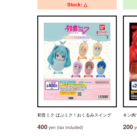
Stock: △
初音ミク ばぶミク！おくるみスイング
キン肉
400
200
yen (tax included)
ye