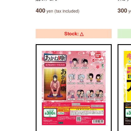
400
300
yen (tax included)
ye
Stock: △