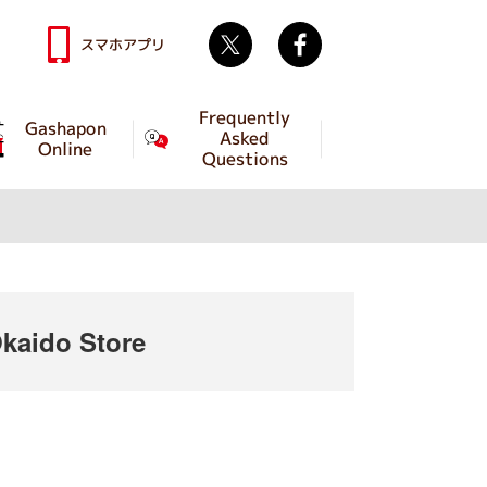
Twitter
facebook
スマホアプリ
Frequently
Gashapon
Asked
Online
Questions
aido Store