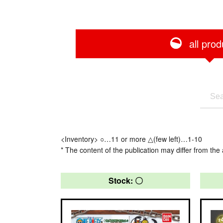
all prod
<Inventory> ○…11 or more △(few left)…1-10
* The content of the publication may differ from the 
Stock: 〇