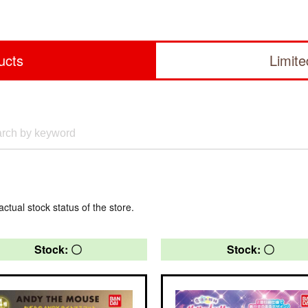
ucts
Limit
actual stock status of the store.
Stock: 〇
Stock: 〇