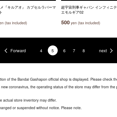
ニメ『キルアオ』 カプセルラバーマ
超宇宙刑事ギャバン インフィニテ
ト
エモルギア02
500
n (tax included)
yen (tax included)
Forward
4
5
6
7
8
next
tion of the Bandai Gashapon official shop is displayed. Please check th
e new coronavirus, the operating status of the store may differ from the
 actual store inventory may differ.
hanged or suspended without notice. Please note.