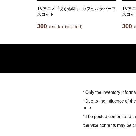
TVアニメ『あかね噺』 カプセルラバーマ
TVア
スコット
スコッ
300
300
yen (tax included)
ye
* Only the inventory informa
* Due to the influence of th
note.
* The posted content and the
*Service contents may be c