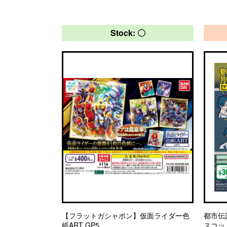
Stock: 〇
【フラットガシャポン】仮面ライダー色
都市伝
紙ART GP5
スコッ