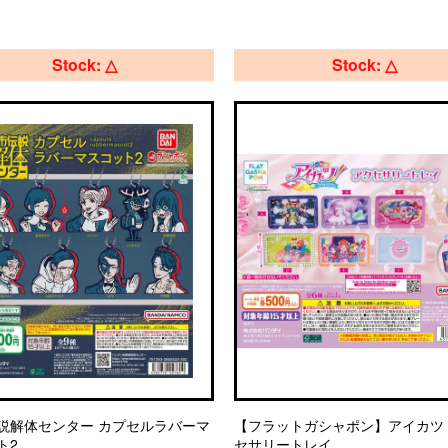
Stock: △
Stock: △
説解体センター カプセルラバーマ
【フラットガシャポン】アイカツ
ト2
セサリートレイ