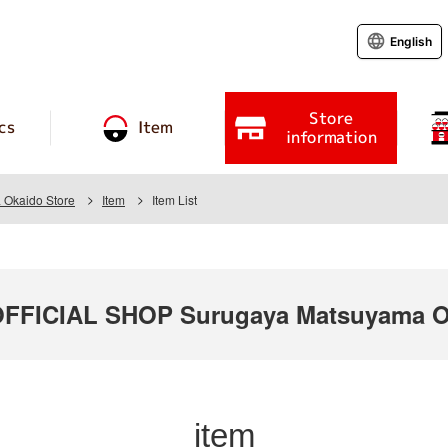
English
Store
cs
Item
information
 Okaido Store
Item
Item List
FICIAL SHOP Surugaya Matsuyama Ok
item