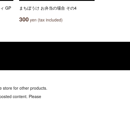
ィ GP
まちぼうけ お弁当の場合 その4
300
yen (tax included)
e store for other products.
 posted content. Please