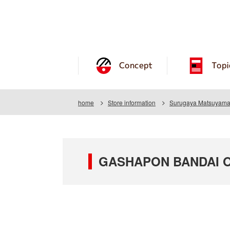
Concept
Topi
home
Store information
Surugaya Matsuyama
GASHAPON BANDAI OF