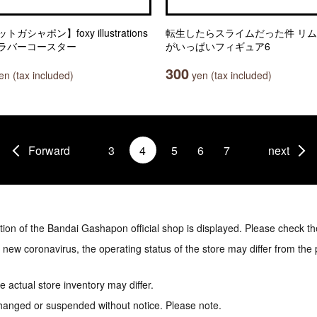
ガシャポン】foxy illustrations
転生したらスライムだった件 リ
ラバーコースター
がいっぱいフィギュア6
300
n (tax included)
yen (tax included)
Forward
3
4
5
6
7
next
tion of the Bandai Gashapon official shop is displayed. Please check th
e new coronavirus, the operating status of the store may differ from the
 actual store inventory may differ.
hanged or suspended without notice. Please note.