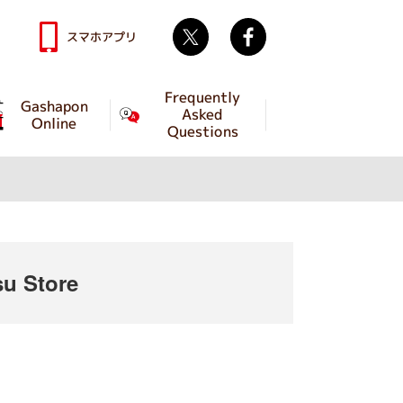
Twitter
facebook
スマホアプリ
Frequently
Gashapon
Asked
Online
Questions
u Store