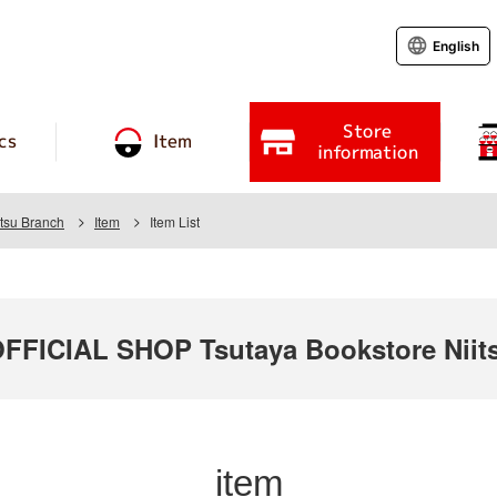
English
Store
cs
Item
information
itsu Branch
Item
Item List
ICIAL SHOP Tsutaya Bookstore Niits
item