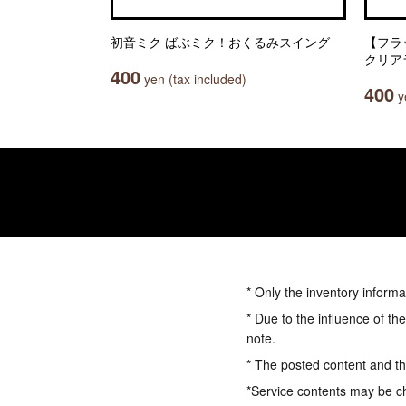
初音ミク ばぶミク！おくるみスイング
【フラット
クリア
400
yen (tax included)
400
ye
* Only the inventory informa
* Due to the influence of th
note.
* The posted content and the
*Service contents may be c