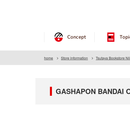
Concept
Topi
home
Store information
Tsutaya Bookstore Ni
GASHAPON BANDAI OFF