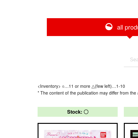
all prod
<Inventory> ○…11 or more △(few left)…1-10
* The content of the publication may differ from the 
Stock: 〇