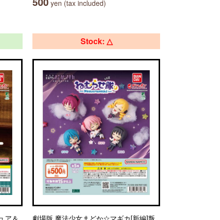
500
yen (tax included)
Stock: △
チュア＆
劇場版 魔法少女まどか☆マギカ[新編]叛