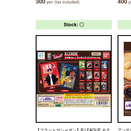
300
400
yen (tax included)
ye
Stock: 〇
【フラットガシャポン】B.LEAGUE モテ
アンデ