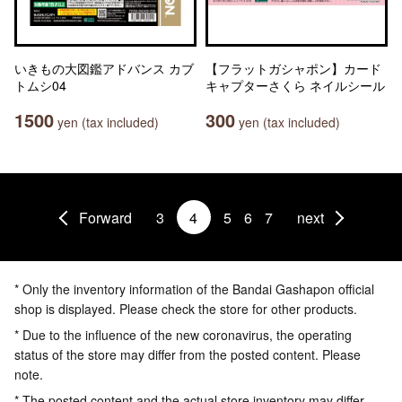
いきもの大図鑑アドバンス カブ
【フラットガシャポン】カード
トムシ04
キャプターさくら ネイルシール
1500
300
yen (tax included)
yen (tax included)
Forward
3
4
5
6
7
next
* Only the inventory information of the Bandai Gashapon official
shop is displayed. Please check the store for other products.
* Due to the influence of the new coronavirus, the operating
status of the store may differ from the posted content. Please
note.
* The posted content and the actual store inventory may differ.