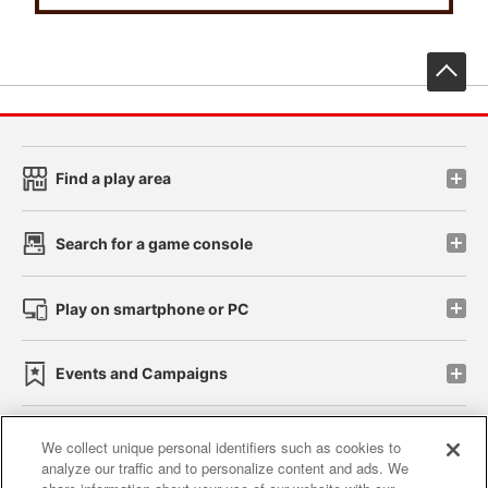
先
Find a play area
Search for a game console
Play on smartphone or PC
Events and Campaigns
We collect unique personal identifiers such as cookies to
analyze our traffic and to personalize content and ads. We
Affiliate
Sustainability
site policy
privacy policy