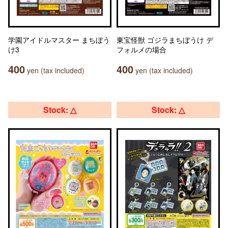
学園アイドルマスター まちぼう
東宝怪獣 ゴジラまちぼうけ デ
け3
フォルメの場合
400
400
yen (tax included)
yen (tax included)
Stock: △
Stock: △