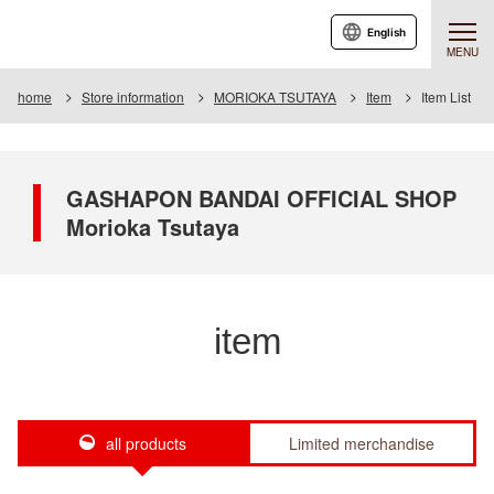
English
MENU
home
Store information
MORIOKA TSUTAYA
Item
Item List
GASHAPON BANDAI OFFICIAL SHOP
Morioka Tsutaya
item
all products
Limited merchandise