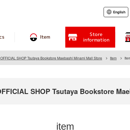
English
Store
cs
Item
information
FICIAL SHOP Tsutaya Bookstore Maebashi Minami Mall Store
Item
Ite
ICIAL SHOP Tsutaya Bookstore Maeba
item