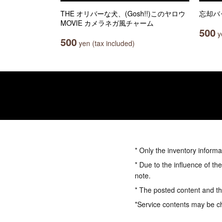
THE オリバーな犬、(Gosh!!)このヤロウ
忘却バ
MOVIE カメラネガ風チャーム
500
ye
500
yen (tax included)
* Only the inventory informa
* Due to the influence of th
note.
* The posted content and the
*Service contents may be c