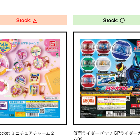
Stock: △
Stock: 〇
y Pocket ミニチュアチャーム２
仮面ライダーゼッツ GPライダー
ム02