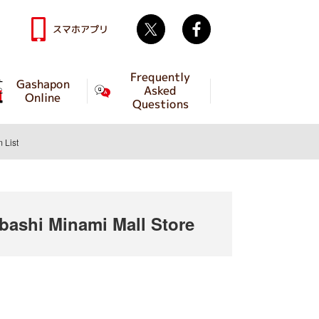
Twitter
facebook
スマホアプリ
Frequently
Gashapon
Asked
Online
Questions
m List
shi Minami Mall Store