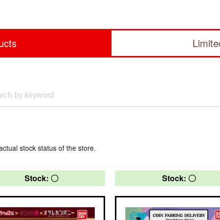
ucts
Limit
actual stock status of the store.
Stock: 〇
Stock: 〇