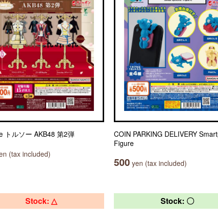
le トルソー AKB48 第2弾
COIN PARKING DELIVERY Smart
Figure
n (tax included)
500
yen (tax included)
Stock: △
Stock: 〇