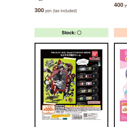
400
ye
300
yen (tax included)
Stock: 〇