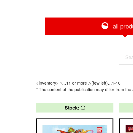
all prod
<Inventory> ○…11 or more △(few left)…1-10
* The content of the publication may differ from the 
Stock: 〇