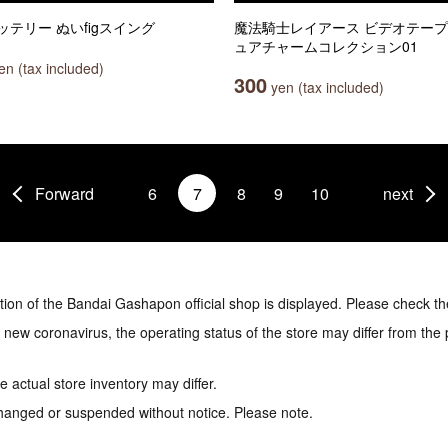
ッテリー ぬいfigスイング
魔法騎士レイアース ビデオテー
ュアチャームコレクション01
n (tax included)
300
yen (tax included)
Forward
6
7
8
9
10
next
tion of the Bandai Gashapon official shop is displayed. Please check th
e new coronavirus, the operating status of the store may differ from the
 actual store inventory may differ.
hanged or suspended without notice. Please note.