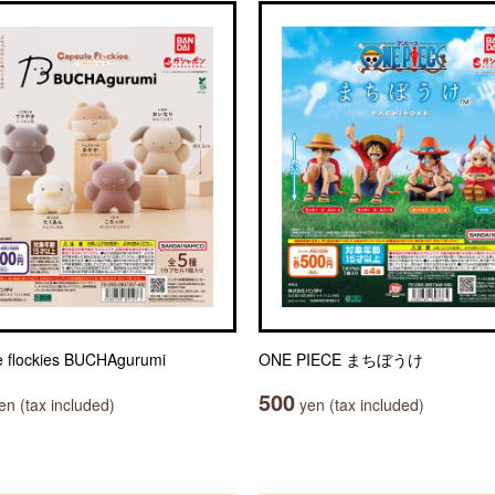
e flockies BUCHAgurumi
ONE PIECE まちぼうけ
500
n (tax included)
yen (tax included)